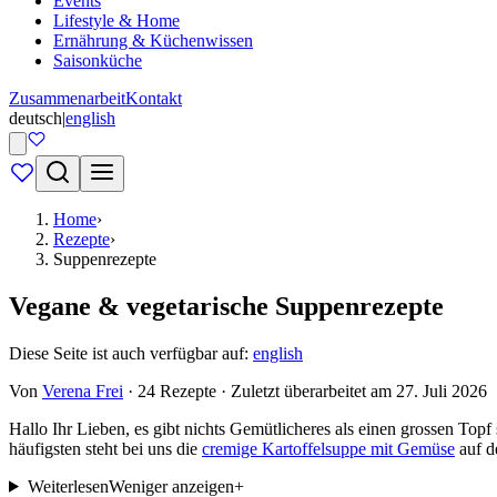
Events
Lifestyle & Home
Ernährung & Küchenwissen
Saisonküche
Zusammenarbeit
Kontakt
deutsch
|
english
Home
›
Rezepte
›
Suppenrezepte
Vegane & vegetarische Suppenrezepte
Diese Seite ist auch verfügbar auf:
english
Von
Verena Frei
· 24 Rezepte · Zuletzt überarbeitet am 27. Juli 2026
Hallo Ihr Lieben, es gibt nichts Gemütlicheres als einen grossen To
häufigsten steht bei uns die
cremige Kartoffelsuppe mit Gemüse
auf d
Weiterlesen
Weniger anzeigen
+