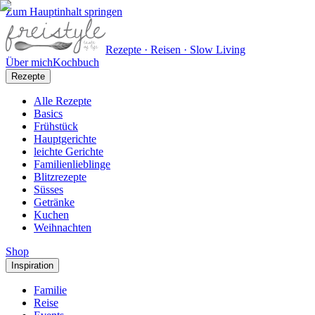
Zum Hauptinhalt springen
Rezepte · Reisen · Slow Living
Über mich
Kochbuch
Rezepte
Alle Rezepte
Basics
Frühstück
Hauptgerichte
leichte Gerichte
Familienlieblinge
Blitzrezepte
Süsses
Getränke
Kuchen
Weihnachten
Shop
Inspiration
Familie
Reise