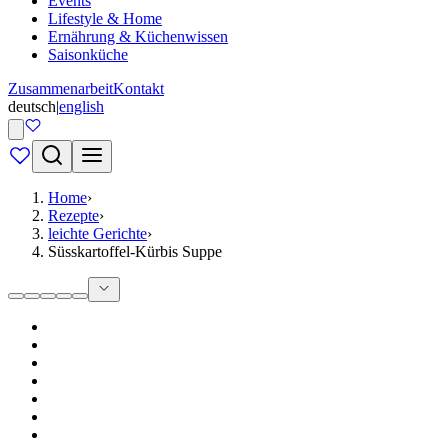
Events
Lifestyle & Home
Ernährung & Küchenwissen
Saisonküche
Zusammenarbeit
Kontakt
deutsch
|
english
Home
›
Rezepte
›
leichte Gerichte
›
Süsskartoffel-Kürbis Suppe