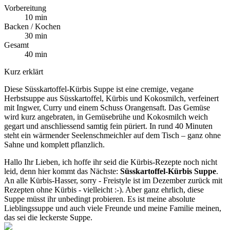
Vorbereitung
10 min
Backen / Kochen
30 min
Gesamt
40 min
Kurz erklärt
Diese Süsskartoffel-Kürbis Suppe ist eine cremige, vegane
Herbstsuppe aus Süsskartoffel, Kürbis und Kokosmilch, verfeinert
mit Ingwer, Curry und einem Schuss Orangensaft. Das Gemüse
wird kurz angebraten, in Gemüsebrühe und Kokosmilch weich
gegart und anschliessend samtig fein püriert. In rund 40 Minuten
steht ein wärmender Seelenschmeichler auf dem Tisch – ganz ohne
Sahne und komplett pflanzlich.
Hallo Ihr Lieben, ich hoffe ihr seid die Kürbis-Rezepte noch nicht
leid, denn hier kommt das Nächste:
Süsskartoffel-Kürbis Suppe
.
An alle Kürbis-Hasser, sorry - Freistyle ist im Dezember zurück mit
Rezepten ohne Kürbis - vielleicht :-). Aber ganz ehrlich, diese
Suppe müsst ihr unbedingt probieren. Es ist meine absolute
Lieblingssuppe und auch viele Freunde und meine Familie meinen,
das sei die leckerste Suppe.