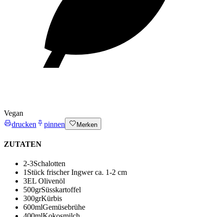
Vegan
drucken
pinnen
Merken
ZUTATEN
2-3
Schalotten
1
Stück frischer Ingwer
ca. 1-2 cm
3
EL Olivenöl
500
gr
Süsskartoffel
300
gr
Kürbis
600
ml
Gemüsebrühe
400
ml
Kokosmilch