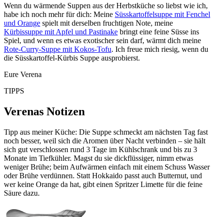
Wenn du wärmende Suppen aus der Herbstküche so liebst wie ich,
habe ich noch mehr für dich: Meine
Süsskartoffelsuppe mit Fenchel
und Orange
spielt mit derselben fruchtigen Note, meine
Kürbissuppe mit Apfel und Pastinake
bringt eine feine Süsse ins
Spiel, und wenn es etwas exotischer sein darf, wärmt dich meine
Rote-Curry-Suppe mit Kokos-Tofu
. Ich freue mich riesig, wenn du
die Süsskartoffel-Kürbis Suppe ausprobierst.
Eure Verena
TIPPS
Verenas Notizen
Tipp aus meiner Küche: Die Suppe schmeckt am nächsten Tag fast
noch besser, weil sich die Aromen über Nacht verbinden – sie hält
sich gut verschlossen rund 3 Tage im Kühlschrank und bis zu 3
Monate im Tiefkühler. Magst du sie dickflüssiger, nimm etwas
weniger Brühe; beim Aufwärmen einfach mit einem Schuss Wasser
oder Brühe verdünnen. Statt Hokkaido passt auch Butternut, und
wer keine Orange da hat, gibt einen Spritzer Limette für die feine
Säure dazu.