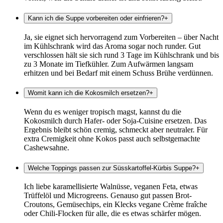
Kann ich die Suppe vorbereiten oder einfrieren?
+
Ja, sie eignet sich hervorragend zum Vorbereiten – über Nacht
im Kühlschrank wird das Aroma sogar noch runder. Gut
verschlossen hält sie sich rund 3 Tage im Kühlschrank und bis
zu 3 Monate im Tiefkühler. Zum Aufwärmen langsam
erhitzen und bei Bedarf mit einem Schuss Brühe verdünnen.
Womit kann ich die Kokosmilch ersetzen?
+
Wenn du es weniger tropisch magst, kannst du die
Kokosmilch durch Hafer- oder Soja-Cuisine ersetzen. Das
Ergebnis bleibt schön cremig, schmeckt aber neutraler. Für
extra Cremigkeit ohne Kokos passt auch selbstgemachte
Cashewsahne.
Welche Toppings passen zur Süsskartoffel-Kürbis Suppe?
+
Ich liebe karamellisierte Walnüsse, veganen Feta, etwas
Trüffelöl und Microgreens. Genauso gut passen Brot-
Croutons, Gemüsechips, ein Klecks vegane Crème fraîche
oder Chili-Flocken für alle, die es etwas schärfer mögen.