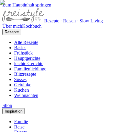
Zum Hauptinhalt springen
Rezepte · Reisen · Slow Living
Über mich
Kochbuch
Rezepte
Alle Rezepte
Basics
Frühstück
Hauptgerichte
leichte Gerichte
Familienlieblinge
Blitzrezepte
Süsses
Getränke
Kuchen
Weihnachten
Shop
Inspiration
Familie
Reise