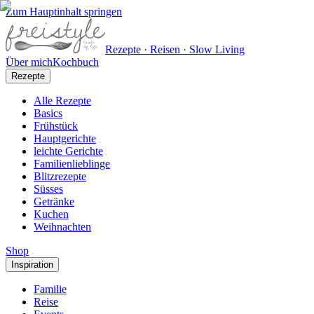
Zum Hauptinhalt springen
Rezepte · Reisen · Slow Living
Über mich
Kochbuch
Rezepte
Alle Rezepte
Basics
Frühstück
Hauptgerichte
leichte Gerichte
Familienlieblinge
Blitzrezepte
Süsses
Getränke
Kuchen
Weihnachten
Shop
Inspiration
Familie
Reise