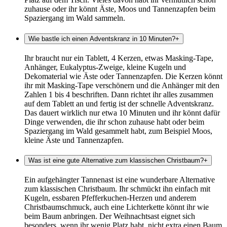
zuhause oder ihr könnt Äste, Moos und Tannenzapfen beim
Spaziergang im Wald sammeln.
Wie bastle ich einen Adventskranz in 10 Minuten?
+
Ihr braucht nur ein Tablett, 4 Kerzen, etwas Masking-Tape,
Anhänger, Eukalyptus-Zweige, kleine Kugeln und
Dekomaterial wie Äste oder Tannenzapfen. Die Kerzen könnt
ihr mit Masking-Tape verschönern und die Anhänger mit den
Zahlen 1 bis 4 beschriften. Dann richtet ihr alles zusammen
auf dem Tablett an und fertig ist der schnelle Adventskranz.
Das dauert wirklich nur etwa 10 Minuten und ihr könnt dafür
Dinge verwenden, die ihr schon zuhause habt oder beim
Spaziergang im Wald gesammelt habt, zum Beispiel Moos,
kleine Äste und Tannenzapfen.
Was ist eine gute Alternative zum klassischen Christbaum?
+
Ein aufgehängter Tannenast ist eine wunderbare Alternative
zum klassischen Christbaum. Ihr schmückt ihn einfach mit
Kugeln, essbaren Pfefferkuchen-Herzen und anderem
Christbaumschmuck, auch eine Lichterkette könnt ihr wie
beim Baum anbringen. Der Weihnachtsast eignet sich
besonders, wenn ihr wenig Platz habt, nicht extra einen Baum