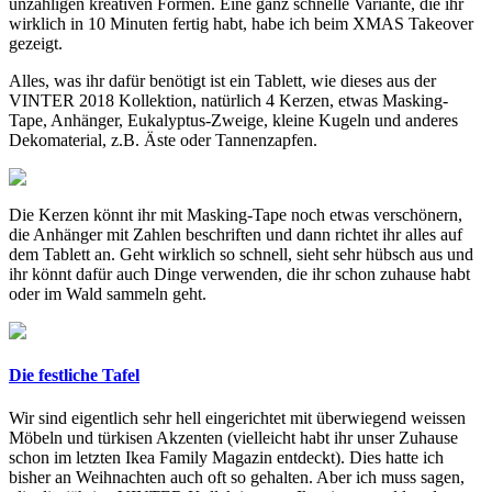
unzähligen kreativen Formen. Eine ganz schnelle Variante, die ihr
wirklich in 10 Minuten fertig habt, habe ich beim XMAS Takeover
gezeigt.
Alles, was ihr dafür benötigt ist ein Tablett, wie dieses aus der
VINTER 2018 Kollektion, natürlich 4 Kerzen, etwas Masking-
Tape, Anhänger, Eukalyptus-Zweige, kleine Kugeln und anderes
Dekomaterial, z.B. Äste oder Tannenzapfen.
Die Kerzen könnt ihr mit Masking-Tape noch etwas verschönern,
die Anhänger mit Zahlen beschriften und dann richtet ihr alles auf
dem Tablett an. Geht wirklich so schnell, sieht sehr hübsch aus und
ihr könnt dafür auch Dinge verwenden, die ihr schon zuhause habt
oder im Wald sammeln geht.
Die festliche Tafel
Wir sind eigentlich sehr hell eingerichtet mit überwiegend weissen
Möbeln und türkisen Akzenten (vielleicht habt ihr unser Zuhause
schon im letzten Ikea Family Magazin entdeckt). Dies hatte ich
bisher an Weihnachten auch oft so gehalten. Aber ich muss sagen,