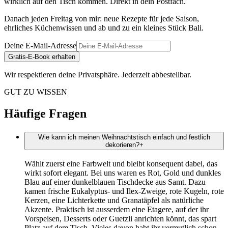
wirklich auf den Tisch kommen. Direkt in dein Postfach.
Danach jeden Freitag von mir: neue Rezepte für jede Saison,
ehrliches Küchenwissen und ab und zu ein kleines Stück Bali.
Deine E-Mail-Adresse
Gratis-E-Book erhalten
Wir respektieren deine Privatsphäre. Jederzeit abbestellbar.
GUT ZU WISSEN
Häufige Fragen
Wie kann ich meinen Weihnachtstisch einfach und festlich
dekorieren?
+
Wählt zuerst eine Farbwelt und bleibt konsequent dabei, das
wirkt sofort elegant. Bei uns waren es Rot, Gold und dunkles
Blau auf einer dunkelblauen Tischdecke aus Samt. Dazu
kamen frische Eukalyptus- und Ilex-Zweige, rote Kugeln, rote
Kerzen, eine Lichterkette und Granatäpfel als natürliche
Akzente. Praktisch ist ausserdem eine Etagere, auf der ihr
Vorspeisen, Desserts oder Guetzli anrichten könnt, das spart
Platz auf dem Tisch. Vieles davon habt ihr vermutlich schon