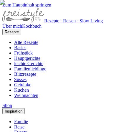
Zum Hauptinhalt springen
Rezepte · Reisen · Slow Living
Über mich
Kochbuch
Rezepte
Alle Rezepte
Basics
Frühstück
Hauptgerichte
leichte Gerichte
Familienlieblinge
Blitzrezepte
Süsses
Getränke
Kuchen
Weihnachten
Shop
Inspiration
Familie
Reise