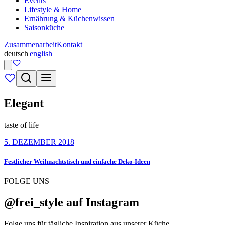
Events
Lifestyle & Home
Ernährung & Küchenwissen
Saisonküche
Zusammenarbeit
Kontakt
deutsch
|
english
Elegant
taste of life
5. DEZEMBER 2018
Festlicher Weihnachtstisch und einfache Deko-Ideen
FOLGE UNS
@frei_style auf Instagram
Folge uns für tägliche Inspiration aus unserer Küche.