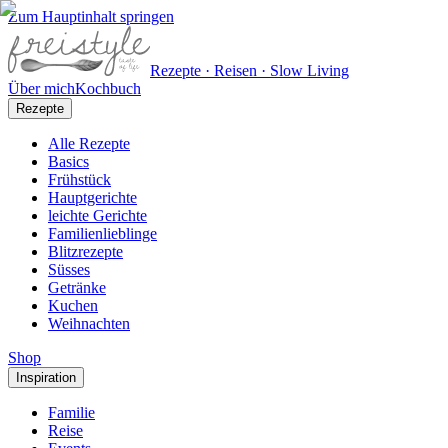
Zum Hauptinhalt springen
Rezepte · Reisen · Slow Living
Über mich
Kochbuch
Rezepte
Alle Rezepte
Basics
Frühstück
Hauptgerichte
leichte Gerichte
Familienlieblinge
Blitzrezepte
Süsses
Getränke
Kuchen
Weihnachten
Shop
Inspiration
Familie
Reise