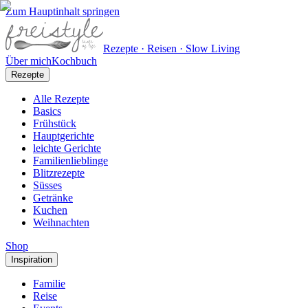
Zum Hauptinhalt springen
Rezepte · Reisen · Slow Living
Über mich
Kochbuch
Rezepte
Alle Rezepte
Basics
Frühstück
Hauptgerichte
leichte Gerichte
Familienlieblinge
Blitzrezepte
Süsses
Getränke
Kuchen
Weihnachten
Shop
Inspiration
Familie
Reise