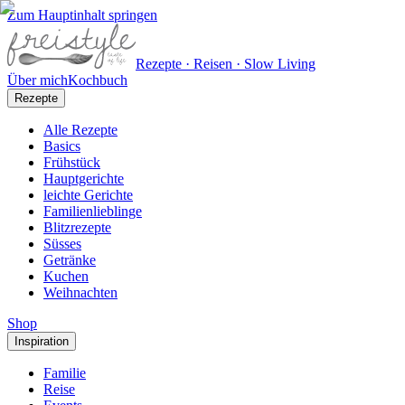
Zum Hauptinhalt springen
Rezepte · Reisen · Slow Living
Über mich
Kochbuch
Rezepte
Alle Rezepte
Basics
Frühstück
Hauptgerichte
leichte Gerichte
Familienlieblinge
Blitzrezepte
Süsses
Getränke
Kuchen
Weihnachten
Shop
Inspiration
Familie
Reise