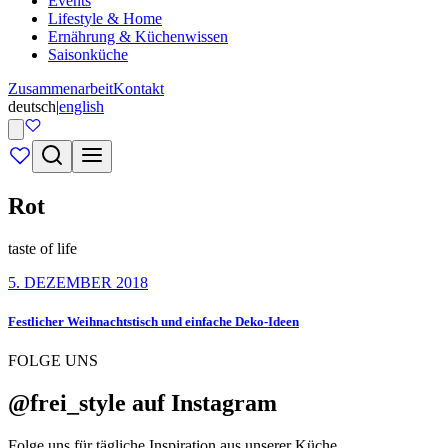
Events
Lifestyle & Home
Ernährung & Küchenwissen
Saisonküche
Zusammenarbeit
Kontakt
deutsch
|
english
Rot
taste of life
5. DEZEMBER 2018
Festlicher Weihnachtstisch und einfache Deko-Ideen
FOLGE UNS
@frei_style auf Instagram
Folge uns für tägliche Inspiration aus unserer Küche.