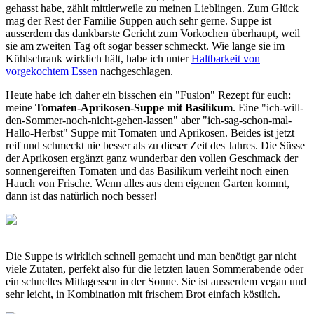
gehasst habe, zählt mittlerweile zu meinen Lieblingen. Zum Glück
mag der Rest der Familie Suppen auch sehr gerne. Suppe ist
ausserdem das dankbarste Gericht zum Vorkochen überhaupt, weil
sie am zweiten Tag oft sogar besser schmeckt. Wie lange sie im
Kühlschrank wirklich hält, habe ich unter
Haltbarkeit von
vorgekochtem Essen
nachgeschlagen.
Heute habe ich daher ein bisschen ein "Fusion" Rezept für euch:
meine
Tomaten-Aprikosen-Suppe mit Basilikum
. Eine "ich-will-
den-Sommer-noch-nicht-gehen-lassen" aber "ich-sag-schon-mal-
Hallo-Herbst" Suppe mit Tomaten und Aprikosen. Beides ist jetzt
reif und schmeckt nie besser als zu dieser Zeit des Jahres. Die Süsse
der Aprikosen ergänzt ganz wunderbar den vollen Geschmack der
sonnengereiften Tomaten und das Basilikum verleiht noch einen
Hauch von Frische. Wenn alles aus dem eigenen Garten kommt,
dann ist das natürlich noch besser!
Die Suppe is wirklich schnell gemacht und man benötigt gar nicht
viele Zutaten, perfekt also für die letzten lauen Sommerabende oder
ein schnelles Mittagessen in der Sonne. Sie ist ausserdem vegan und
sehr leicht, in Kombination mit frischem Brot einfach köstlich.