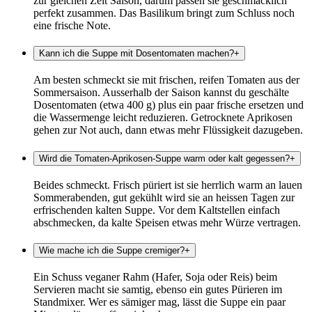
zur gleichen Zeit Saison, darum passen sie geschmacklich
perfekt zusammen. Das Basilikum bringt zum Schluss noch
eine frische Note.
Kann ich die Suppe mit Dosentomaten machen?
+
Am besten schmeckt sie mit frischen, reifen Tomaten aus der
Sommersaison. Ausserhalb der Saison kannst du geschälte
Dosentomaten (etwa 400 g) plus ein paar frische ersetzen und
die Wassermenge leicht reduzieren. Getrocknete Aprikosen
gehen zur Not auch, dann etwas mehr Flüssigkeit dazugeben.
Wird die Tomaten-Aprikosen-Suppe warm oder kalt gegessen?
+
Beides schmeckt. Frisch püriert ist sie herrlich warm an lauen
Sommerabenden, gut gekühlt wird sie an heissen Tagen zur
erfrischenden kalten Suppe. Vor dem Kaltstellen einfach
abschmecken, da kalte Speisen etwas mehr Würze vertragen.
Wie mache ich die Suppe cremiger?
+
Ein Schuss veganer Rahm (Hafer, Soja oder Reis) beim
Servieren macht sie samtig, ebenso ein gutes Pürieren im
Standmixer. Wer es sämiger mag, lässt die Suppe ein paar