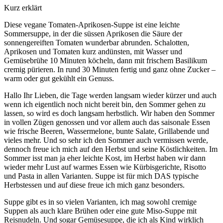
Kurz erklärt
Diese vegane Tomaten-Aprikosen-Suppe ist eine leichte
Sommersuppe, in der die süssen Aprikosen die Säure der
sonnengereiften Tomaten wunderbar abrunden. Schalotten,
Aprikosen und Tomaten kurz andünsten, mit Wasser und
Gemüsebrühe 10 Minuten köcheln, dann mit frischem Basilikum
cremig pürieren. In rund 30 Minuten fertig und ganz ohne Zucker –
warm oder gut gekühlt ein Genuss.
Hallo Ihr Lieben, die Tage werden langsam wieder kürzer und auch
wenn ich eigentlich noch nicht bereit bin, den Sommer gehen zu
lassen, so wird es doch langsam herbstlich. Wir haben den Sommer
in vollen Zügen genossen und vor allem auch das saisonale Essen
wie frische Beeren, Wassermelone, bunte Salate, Grillabende und
vieles mehr. Und so sehr ich den Sommer auch vermissen werde,
dennoch freue ich mich auf den Herbst und seine Köstlichkeiten. Im
Sommer isst man ja eher leichte Kost, im Herbst haben wir dann
wieder mehr Lust auf warmes Essen wie Kürbisgerichte, Risotto
und Pasta in allen Varianten. Suppe ist für mich DAS typische
Herbstessen und auf diese freue ich mich ganz besonders.
Suppe gibt es in so vielen Varianten, ich mag sowohl cremige
Suppen als auch klare Brühen oder eine gute Miso-Suppe mit
Reisnudeln. Und sogar Gemüsesuppe, die ich als Kind wirklich