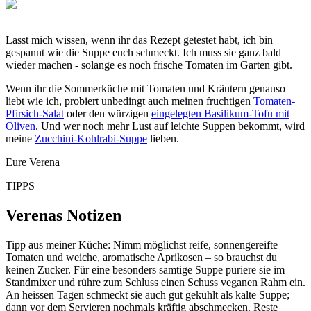
Lasst mich wissen, wenn ihr das Rezept getestet habt, ich bin
gespannt wie die Suppe euch schmeckt. Ich muss sie ganz bald
wieder machen - solange es noch frische Tomaten im Garten gibt.
Wenn ihr die Sommerküche mit Tomaten und Kräutern genauso
liebt wie ich, probiert unbedingt auch meinen fruchtigen
Tomaten-
Pfirsich-Salat
oder den würzigen
eingelegten Basilikum-Tofu mit
Oliven
. Und wer noch mehr Lust auf leichte Suppen bekommt, wird
meine
Zucchini-Kohlrabi-Suppe
lieben.
Eure Verena
TIPPS
Verenas Notizen
Tipp aus meiner Küche: Nimm möglichst reife, sonnengereifte
Tomaten und weiche, aromatische Aprikosen – so brauchst du
keinen Zucker. Für eine besonders samtige Suppe püriere sie im
Standmixer und rühre zum Schluss einen Schuss veganen Rahm ein.
An heissen Tagen schmeckt sie auch gut gekühlt als kalte Suppe;
dann vor dem Servieren nochmals kräftig abschmecken. Reste