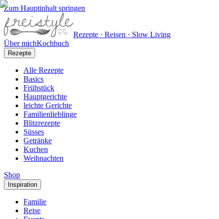
Zum Hauptinhalt springen
Rezepte · Reisen · Slow Living
Über mich
Kochbuch
Rezepte
Alle Rezepte
Basics
Frühstück
Hauptgerichte
leichte Gerichte
Familienlieblinge
Blitzrezepte
Süsses
Getränke
Kuchen
Weihnachten
Shop
Inspiration
Familie
Reise