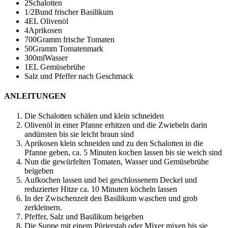
2
Schalotten
1/2
Bund frischer Basilikum
4
EL Olivenöl
4
Aprikosen
700
Gramm frische Tomaten
50
Gramm Tomatenmark
300
ml
Wasser
1
EL Gemüsebrühe
Salz und Pfeffer nach Geschmack
ANLEITUNGEN
Die Schalotten schälen und klein schneiden
Olivenöl in einer Pfanne erhitzen und die Zwiebeln darin
andünsten bis sie leicht braun sind
Aprikosen klein schneiden und zu den Schalotten in die
Pfanne geben, ca. 5 Minuten kochen lassen bis sie weich sind
Nun die gewürfelten Tomaten, Wasser und Gemüsebrühe
beigeben
Aufkochen lassen und bei geschlossenem Deckel und
reduzierter Hitze ca. 10 Minuten köcheln lassen
In der Zwischenzeit den Basilikum waschen und grob
zerkleinern.
Pfeffer, Salz und Basilikum beigeben
Die Suppe mit einem Pürierstab oder Mixer mixen bis sie