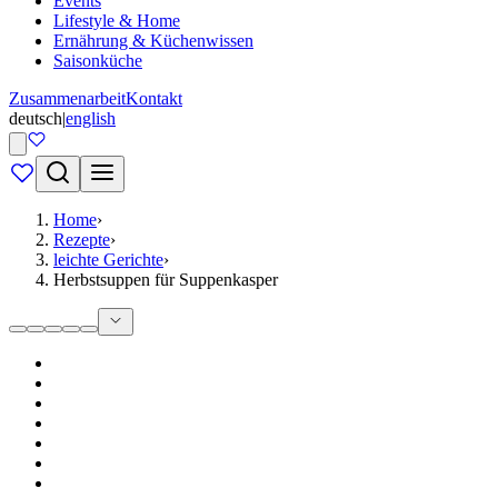
Events
Lifestyle & Home
Ernährung & Küchenwissen
Saisonküche
Zusammenarbeit
Kontakt
deutsch
|
english
Home
›
Rezepte
›
leichte Gerichte
›
Herbstsuppen für Suppenkasper