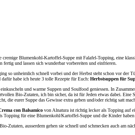
eine cremige Blumenkohl-Kartoffel-Suppe mit Falafel-Topping, eine kla
n fertig und lassen sich wunderbar vorbereiten und einfrieren.
ging so unheimlich schnell vorbei und der Herbst steht schon vor der T
nd dafür habe ich heute 3 tolle Rezepte für Euch:
Herbstsuppen für Su
ch einkuscheln und warme Suppen und Soulfood geniessen. In Zusamme
rtvollen Bio-Zutaten, ich bin sicher, da ist für Jeden etwas dabei. Eine
ht, die eurer Suppe das Gewisse extra geben und/oder richtig satt mac
Crema con Balsamico
von Alnatura ist richtig lecker als Topping auf ei
s Topping für eine Blumenkohl/Kartoffel-Suppe und die Kinder habe
Bio-Zutaten, ausserdem gehen sie schnell und schmecken auch am nächs