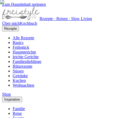
Zum Hauptinhalt springen
Rezepte · Reisen · Slow Living
Über mich
Kochbuch
Rezepte
Alle Rezepte
Basics
Frühstück
Hauptgerichte
leichte Gerichte
Familienlieblinge
Blitzrezepte
Süsses
Getränke
Kuchen
Weihnachten
Shop
Inspiration
Familie
Reise