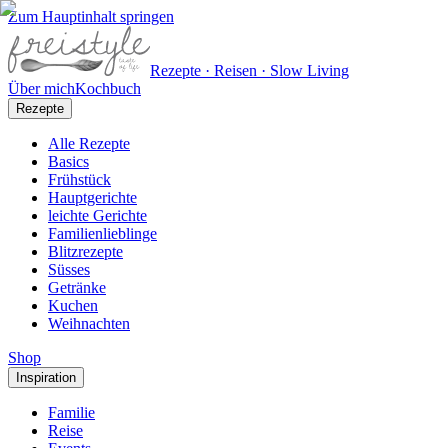
Zum Hauptinhalt springen
Rezepte · Reisen · Slow Living
Über mich
Kochbuch
Rezepte
Alle Rezepte
Basics
Frühstück
Hauptgerichte
leichte Gerichte
Familienlieblinge
Blitzrezepte
Süsses
Getränke
Kuchen
Weihnachten
Shop
Inspiration
Familie
Reise