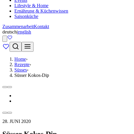
Events
Lifestyle & Home
Ernährung & Küchenwissen
Saisonküche
Zusammenarbeit
Kontakt
deutsch
|
english
Home
›
Rezepte
›
Süsses
›
Süsser Kokos-Dip
28. JUNI 2020
Süsser Kokos-Dip