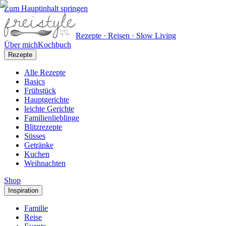
Zum Hauptinhalt springen
Rezepte · Reisen · Slow Living
Über mich
Kochbuch
Rezepte
Alle Rezepte
Basics
Frühstück
Hauptgerichte
leichte Gerichte
Familienlieblinge
Blitzrezepte
Süsses
Getränke
Kuchen
Weihnachten
Shop
Inspiration
Familie
Reise