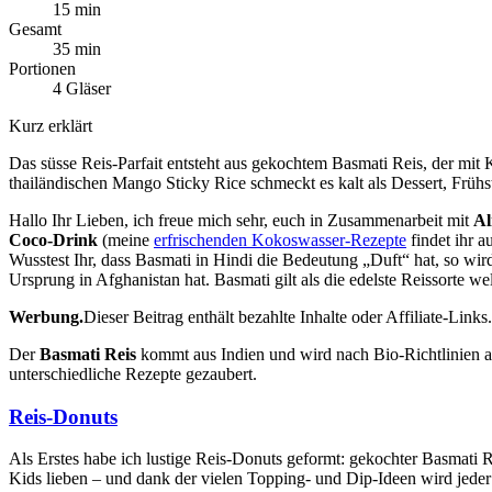
15 min
Gesamt
35 min
Portionen
4 Gläser
Kurz erklärt
Das süsse Reis-Parfait entsteht aus gekochtem Basmati Reis, der mi
thailändischen Mango Sticky Rice schmeckt es kalt als Dessert, Frühst
Hallo Ihr Lieben, ich freue mich sehr, euch in Zusammenarbeit mit
Al
Coco-Drink
(meine
erfrischenden Kokoswasser-Rezepte
findet ihr a
Wusstest Ihr, dass Basmati in Hindi die Bedeutung „Duft“ hat, so wir
Ursprung in Afghanistan hat. Basmati gilt als die edelste Reissorte w
Werbung.
Dieser Beitrag enthält bezahlte Inhalte oder Affiliate-Links.
Der
Basmati Reis
kommt aus Indien und wird nach Bio-Richtlinien an
unterschiedliche Rezepte gezaubert.
Reis-Donuts
Als Erstes habe ich lustige Reis-Donuts geformt: gekochter Basmati R
Kids lieben – und dank der vielen Topping- und Dip-Ideen wird jede