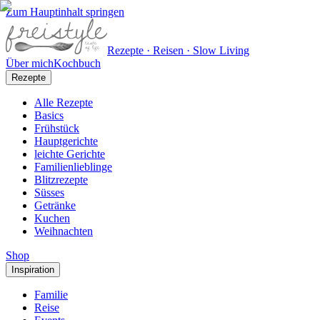
Zum Hauptinhalt springen
Rezepte · Reisen · Slow Living
Über mich
Kochbuch
Rezepte
Alle Rezepte
Basics
Frühstück
Hauptgerichte
leichte Gerichte
Familienlieblinge
Blitzrezepte
Süsses
Getränke
Kuchen
Weihnachten
Shop
Inspiration
Familie
Reise