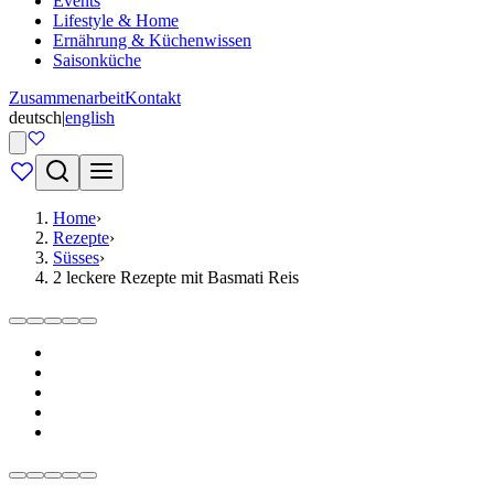
Events
Lifestyle & Home
Ernährung & Küchenwissen
Saisonküche
Zusammenarbeit
Kontakt
deutsch
|
english
Home
›
Rezepte
›
Süsses
›
2 leckere Rezepte mit Basmati Reis