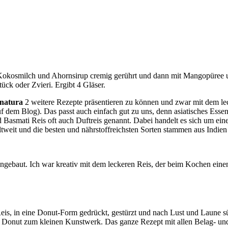
t Kokosmilch und Ahornsirup cremig gerührt und dann mit Mangopüree un
ück oder Zvieri. Ergibt 4 Gläser.
natura
2 weitere Rezepte präsentieren zu können und zwar mit dem l
uf dem Blog). Das passt auch einfach gut zu uns, denn asiatisches Esse
d Basmati Reis oft auch Duftreis genannt. Dabei handelt es sich um ein
eltweit und die besten und nährstoffreichsten Sorten stammen aus Indien
gebaut. Ich war kreativ mit dem leckeren Reis, der beim Kochen einen
eis, in eine Donut-Form gedrückt, gestürzt und nach Lust und Laune süs
r Donut zum kleinen Kunstwerk. Das ganze Rezept mit allen Belag- und 