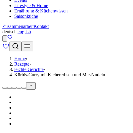
Events
Lifestyle & Home
Ernährung & Küchenwissen
Saisonküche
Zusammenarbeit
Kontakt
deutsch
|
english
Home
›
Rezepte
›
leichte Gerichte
›
Kürbis-Curry mit Kichererbsen und Mie-Nudeln