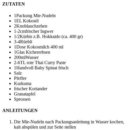
ZUTATEN
1
Packung Mie-Nudeln
1
EL Kokosöl
2
Knoblauchzehen
1-2
cm
frischer Ingwer
1/2
Kürbis
z.B. Hokkaido (ca. 400 gr)
3-4
Rüebli
1
Dose Kokosmilch
400 ml
1
Glas Kichererbsen
200
ml
Wasser
2-6
TL rote Thai Curry Paste
1
Handvoll Baby Spinat frisch
Salz
Pfeffer
Kurkuma
frischer Koriander
Granatapfel
Sprossen
ANLEITUNGEN
Die Mie-Nudeln nach Packungsanleitung in Wasser kochen,
kalt abspülen und zur Seite stellen