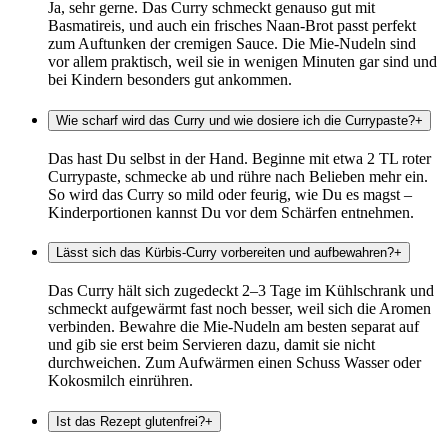
Ja, sehr gerne. Das Curry schmeckt genauso gut mit
Basmatireis, und auch ein frisches Naan-Brot passt perfekt
zum Auftunken der cremigen Sauce. Die Mie-Nudeln sind
vor allem praktisch, weil sie in wenigen Minuten gar sind und
bei Kindern besonders gut ankommen.
Wie scharf wird das Curry und wie dosiere ich die Currypaste?
+
Das hast Du selbst in der Hand. Beginne mit etwa 2 TL roter
Currypaste, schmecke ab und rühre nach Belieben mehr ein.
So wird das Curry so mild oder feurig, wie Du es magst –
Kinderportionen kannst Du vor dem Schärfen entnehmen.
Lässt sich das Kürbis-Curry vorbereiten und aufbewahren?
+
Das Curry hält sich zugedeckt 2–3 Tage im Kühlschrank und
schmeckt aufgewärmt fast noch besser, weil sich die Aromen
verbinden. Bewahre die Mie-Nudeln am besten separat auf
und gib sie erst beim Servieren dazu, damit sie nicht
durchweichen. Zum Aufwärmen einen Schuss Wasser oder
Kokosmilch einrühren.
Ist das Rezept glutenfrei?
+