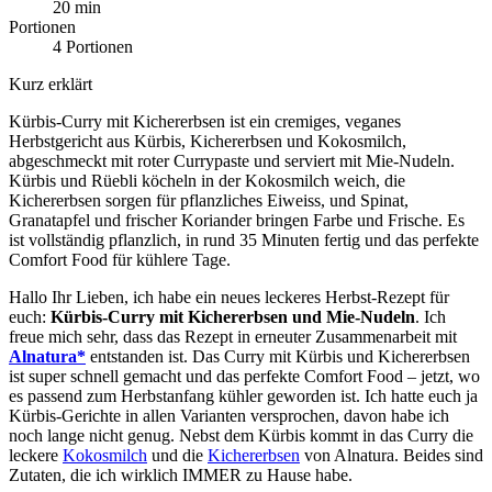
20 min
Portionen
4 Portionen
Kurz erklärt
Kürbis-Curry mit Kichererbsen ist ein cremiges, veganes
Herbstgericht aus Kürbis, Kichererbsen und Kokosmilch,
abgeschmeckt mit roter Currypaste und serviert mit Mie-Nudeln.
Kürbis und Rüebli köcheln in der Kokosmilch weich, die
Kichererbsen sorgen für pflanzliches Eiweiss, und Spinat,
Granatapfel und frischer Koriander bringen Farbe und Frische. Es
ist vollständig pflanzlich, in rund 35 Minuten fertig und das perfekte
Comfort Food für kühlere Tage.
Hallo Ihr Lieben, ich habe ein neues leckeres Herbst-Rezept für
euch:
Kürbis-Curry mit Kichererbsen und Mie-Nudeln
. Ich
freue mich sehr, dass das Rezept in erneuter Zusammenarbeit mit
Alnatura*
entstanden ist. Das Curry mit Kürbis und Kichererbsen
ist super schnell gemacht und das perfekte Comfort Food – jetzt, wo
es passend zum Herbstanfang kühler geworden ist. Ich hatte euch ja
Kürbis-Gerichte in allen Varianten versprochen, davon habe ich
noch lange nicht genug. Nebst dem Kürbis kommt in das Curry die
leckere
Kokosmilch
und die
Kichererbsen
von Alnatura. Beides sind
Zutaten, die ich wirklich IMMER zu Hause habe.