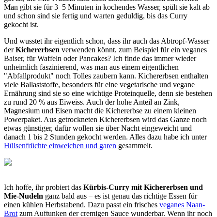
Man gibt sie für 3–5 Minuten in kochendes Wasser, spült sie kalt ab
und schon sind sie fertig und warten geduldig, bis das Curry
gekocht ist.
Und wusstet ihr eigentlich schon, dass ihr auch das Abtropf-Wasser
der
Kichererbsen
verwenden könnt, zum Beispiel für ein veganes
Baiser, für Waffeln oder Pancakes? Ich finde das immer wieder
unheimlich faszinierend, was man aus einem eigentlichen
"Abfallprodukt" noch Tolles zaubern kann. Kichererbsen enthalten
viele Ballaststoffe, besonders für eine vegetarische und vegane
Ernährung sind sie so eine wichtige Proteinquelle, denn sie bestehen
zu rund 20 % aus Eiweiss. Auch der hohe Anteil an Zink,
Magnesium und Eisen macht die Kichererbse zu einem kleinen
Powerpaket. Aus getrockneten Kichererbsen wird das Ganze noch
etwas günstiger, dafür wollen sie über Nacht eingeweicht und
danach 1 bis 2 Stunden gekocht werden. Alles dazu habe ich unter
Hülsenfrüchte einweichen und garen
gesammelt.
Ich hoffe, ihr probiert das
Kürbis-Curry mit Kichererbsen und
Mie-Nudeln
ganz bald aus – es ist genau das richtige Essen für
einen kühlen Herbstabend. Dazu passt ein frisches
veganes Naan-
Brot
zum Auftunken der cremigen Sauce wunderbar. Wenn ihr noch