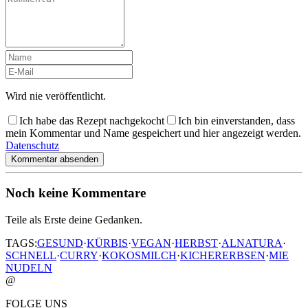
Wird nie veröffentlicht.
Ich habe das Rezept nachgekocht
Ich bin einverstanden, dass
mein Kommentar und Name gespeichert und hier angezeigt werden.
Datenschutz
Kommentar absenden
Noch keine Kommentare
Teile als Erste deine Gedanken.
TAGS:
GESUND
·
KÜRBIS
·
VEGAN
·
HERBST
·
ALNATURA
·
SCHNELL
·
CURRY
·
KOKOSMILCH
·
KICHERERBSEN
·
MIE
NUDELN
@
FOLGE UNS