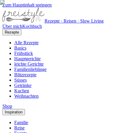
Zum Hauptinhalt springen
Rezepte · Reisen · Slow Living
Über mich
Kochbuch
Rezepte
Alle Rezepte
Basics
Frühstück
Hauptgerichte
leichte Gerichte
Familienlieblinge
Blitzrezepte
Süsses
Getränke
Kuchen
Weihnachten
Shop
Inspiration
Familie
Reise