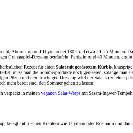
livenöl, Ahornsirup und Thymian bei 180 Grad etwa 20–25 Minuten. Dazu
gen Granatapfel-Dressing beträufeln. Fertig in rund 40 Minuten, ergibt
herbstlichen Rezept für einen
Salat mit geröstetem Kürbis
, knusprig
erbst, muss man die Sommerprodukte noch geniessen, solange man sie 
igen Pilzen und dem fruchtigen Dressing wird der Salat so zu einer pe
och nicht bereit sind, den Sommer gehen zu lassen!
ich verpackt in meinen
veganen Salat-Wraps
mit Sesam-Ingwer-Tempeh
rup, belegt mit frischen Kräutern wie Thymian oder Rosmarin und dann 