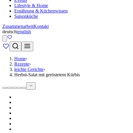
Events
Lifestyle & Home
Ernährung & Küchenwissen
Saisonküche
Zusammenarbeit
Kontakt
deutsch
|
english
Home
›
Rezepte
›
leichte Gerichte
›
Herbst-Salat mit geröstetem Kürbis