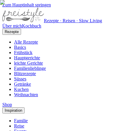
Zum Hauptinhalt springen
Rezepte · Reisen · Slow Living
Über mich
Kochbuch
Rezepte
Alle Rezepte
Basics
Frühstück
Hauptgerichte
leichte Gerichte
Familienlieblinge
Blitzrezepte
Süsses
Getränke
Kuchen
Weihnachten
Shop
Inspiration
Familie
Reise