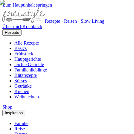
Zum Hauptinhalt springen
Rezepte · Reisen · Slow Living
Über mich
Kochbuch
Rezepte
Alle Rezepte
Basics
Frühstück
Hauptgerichte
leichte Gerichte
Familienlieblinge
Blitzrezepte
Süsses
Getränke
Kuchen
Weihnachten
Shop
Inspiration
Familie
Reise