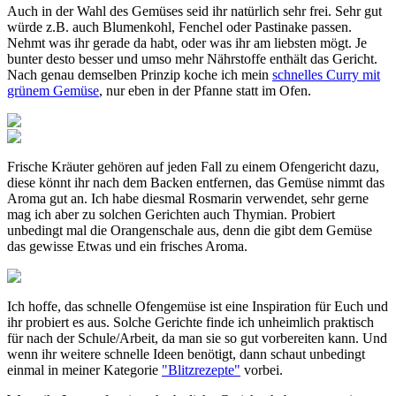
Auch in der Wahl des Gemüses seid ihr natürlich sehr frei. Sehr gut
würde z.B. auch Blumenkohl, Fenchel oder Pastinake passen.
Nehmt was ihr gerade da habt, oder was ihr am liebsten mögt. Je
bunter desto besser und umso mehr Nährstoffe enthält das Gericht.
Nach genau demselben Prinzip koche ich mein
schnelles Curry mit
grünem Gemüse
, nur eben in der Pfanne statt im Ofen.
Frische Kräuter gehören auf jeden Fall zu einem Ofengericht dazu,
diese könnt ihr nach dem Backen entfernen, das Gemüse nimmt das
Aroma gut an. Ich habe diesmal Rosmarin verwendet, sehr gerne
mag ich aber zu solchen Gerichten auch Thymian. Probiert
unbedingt mal die Orangenschale aus, denn die gibt dem Gemüse
das gewisse Etwas und ein frisches Aroma.
Ich hoffe, das schnelle Ofengemüse ist eine Inspiration für Euch und
ihr probiert es aus. Solche Gerichte finde ich unheimlich praktisch
für nach der Schule/Arbeit, da man sie so gut vorbereiten kann. Und
wenn ihr weitere schnelle Ideen benötigt, dann schaut unbedingt
einmal in meiner Kategorie
"Blitzrezepte"
vorbei.