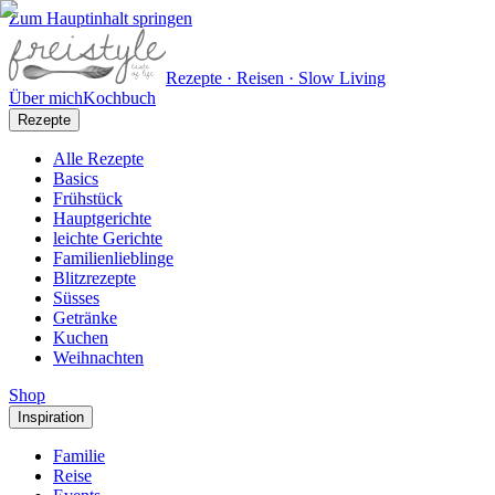
Zum Hauptinhalt springen
Rezepte · Reisen · Slow Living
Über mich
Kochbuch
Rezepte
Alle Rezepte
Basics
Frühstück
Hauptgerichte
leichte Gerichte
Familienlieblinge
Blitzrezepte
Süsses
Getränke
Kuchen
Weihnachten
Shop
Inspiration
Familie
Reise