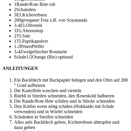
1
Rande/Rote Bete roh
2
Schalotten
3
EL
Kichererbsen
200
gr
veganer Feta
z.B. von Soyananda
3-4
EL
Olivenöl
1
EL
Ahornsirup
2
TL
Salz
1
TL
Paprikapulver
1-2
Prisen
Pfeffer
3-4
Zweige
frischer Rosmarin
Schale
1/2
Orange (Bio)
optional
ANLEITUNGEN
Ein Backblech mit Backpapier belegen und den Ofen auf 200
° Grad aufheizen
Die Kartoffeln waschen und vierteln
Rüebli in Streifen schneiden, den Rosenkohl halbieren
Die Rande/Rote Bete schälen und in Stücke schneiden
Den Kürbis wenn nötig schälen (Hokkaido mit Schale
verwenden) und in Würfel schneiden
Schalotten in Streifen schneiden
Alles aufs Backblech geben, Kichererbsen abtropfen und
dazu geben