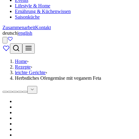
Events
Lifestyle & Home
Ernährung & Küchenwissen
Saisonküche
Zusammenarbeit
Kontakt
deutsch
|
english
Home
›
Rezepte
›
leichte Gerichte
›
Herbstliches Ofengemüse mit veganem Feta