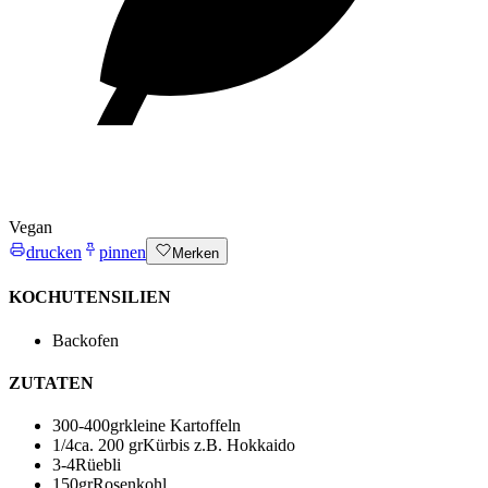
Vegan
drucken
pinnen
Merken
KOCHUTENSILIEN
Backofen
ZUTATEN
300-400
gr
kleine Kartoffeln
1/4
ca. 200 gr
Kürbis
z.B. Hokkaido
3-4
Rüebli
150
gr
Rosenkohl