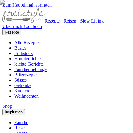
Zum Hauptinhalt springen
Rezepte · Reisen · Slow Living
Über mich
Kochbuch
Rezepte
Alle Rezepte
Basics
Frühstück
Hauptgerichte
leichte Gerichte
Familienlieblinge
Blitzrezepte
Süsses
Getränke
Kuchen
Weihnachten
Shop
Inspiration
Familie
Reise