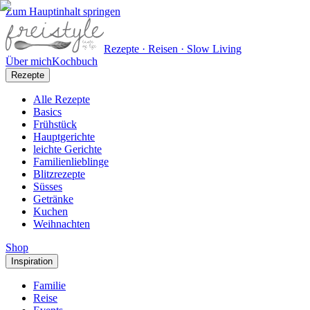
Zum Hauptinhalt springen
Rezepte · Reisen · Slow Living
Über mich
Kochbuch
Rezepte
Alle Rezepte
Basics
Frühstück
Hauptgerichte
leichte Gerichte
Familienlieblinge
Blitzrezepte
Süsses
Getränke
Kuchen
Weihnachten
Shop
Inspiration
Familie
Reise