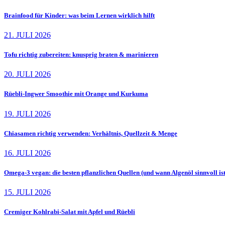
Brainfood für Kinder: was beim Lernen wirklich hilft
21. JULI 2026
Tofu richtig zubereiten: knusprig braten & marinieren
20. JULI 2026
Rüebli-Ingwer Smoothie mit Orange und Kurkuma
19. JULI 2026
Chiasamen richtig verwenden: Verhältnis, Quellzeit & Menge
16. JULI 2026
Omega-3 vegan: die besten pflanzlichen Quellen (und wann Algenöl sinnvoll ist
15. JULI 2026
Cremiger Kohlrabi-Salat mit Apfel und Rüebli