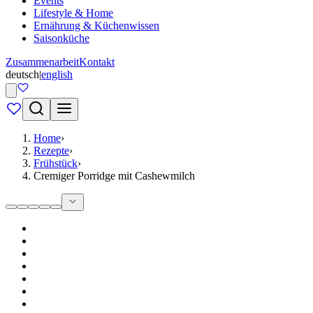
Events
Lifestyle & Home
Ernährung & Küchenwissen
Saisonküche
Zusammenarbeit
Kontakt
deutsch
|
english
Home
›
Rezepte
›
Frühstück
›
Cremiger Porridge mit Cashewmilch