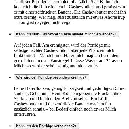
Ja, dieser Porridge ist komplett pflanzlich. Statt Kuhmilch
koche ich die Haferflocken in Cashewmilch, und gesüsst wird
er mit einer zerdrückten Banane. Die Cashewbutter macht ihn
extra cremig. Wer mag, süsst zusätzlich mit etwas Ahornsirup
– Honig ist dagegen nicht vegan.
Kann ich statt Cashewmilch eine andere Milch verwenden?
+
Auf jeden Fall. Am cremigsten wird der Porridge mit
selbstgemachter Cashewmilch, aber jede Pflanzenmilch
funktioniert – Mandel- und Hafermilch mag ich besonders
gern. Ich nehme als Faustregel 1 Tasse Wasser auf 2 Tassen
Milch, so wird er schön sämig und nicht zu fest.
Wie wird der Porridge besonders cremig?
+
Feine Haferflocken, genug Flüssigkeit und geduldiges Rühren
sind das Geheimnis. Beim Köcheln geben die Flocken ihre
Stärke ab und binden den Brei von selbst. Ein Löffel
Cashewbutter und die zerdrückte Banane machen ihn
zusätzlich samtig – bei Bedarf einfach noch etwas Milch
unterrühren.
Kann ich den Porridge vorbereiten?
+