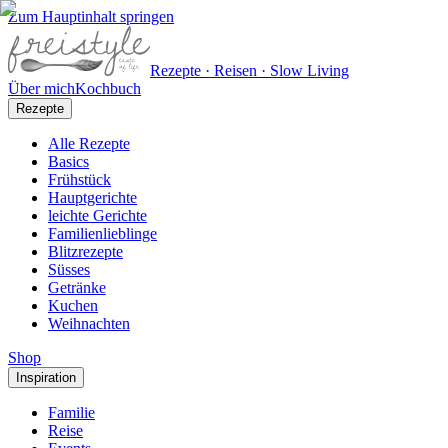
Zum Hauptinhalt springen
Rezepte · Reisen · Slow Living
Über mich
Kochbuch
Rezepte
Alle Rezepte
Basics
Frühstück
Hauptgerichte
leichte Gerichte
Familienlieblinge
Blitzrezepte
Süsses
Getränke
Kuchen
Weihnachten
Shop
Inspiration
Familie
Reise