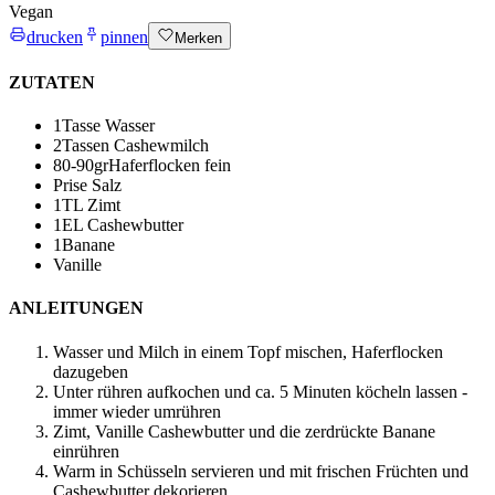
Vegan
drucken
pinnen
Merken
ZUTATEN
1
Tasse Wasser
2
Tassen Cashewmilch
80-90
gr
Haferflocken
fein
Prise Salz
1
TL Zimt
1
EL Cashewbutter
1
Banane
Vanille
ANLEITUNGEN
Wasser und Milch in einem Topf mischen, Haferflocken
dazugeben
Unter rühren aufkochen und ca. 5 Minuten köcheln lassen -
immer wieder umrühren
Zimt, Vanille Cashewbutter und die zerdrückte Banane
einrühren
Warm in Schüsseln servieren und mit frischen Früchten und
Cashewbutter dekorieren