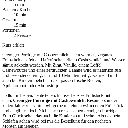
5 min
Backen / Kochen
10 min
Gesamt
15 min
Portionen
2 Personen
Kurz erklärt
Cremiger Porridge mit Cashewmilch ist ein warmes, veganes
Frühstück aus feinen Haferflocken, die in Cashewmilch und Wasser
sämig gekocht werden. Mit Zimt, Vanille, einem Löffel
Cashewbutter und einer zerdrückten Banane wird er natürlich süss
und besonders cremig. In rund 10 Minuten fertig, wärmend und
auch bei Kindern beliebt – dazu passen frische Beeren,
Apfelkompott oder Ahornsirup.
Hallo ihr Lieben, heute teile ich unser liebstes Frühstück mit
euch:
Cremiger Porridge mit Cashewmilch.
Besonders in der
kalten Jahreszeit starten wir gerne mit einem wärmenden Frühstück
und da gibt es doch Nichts besseres als einen cremigen Porridge.
Zum Glück sehen das auch die Kinder so und schon Abends beim
Schlafen gehen wird bei mir die Bestellung für den nächsten
Morgen aufgegeben.