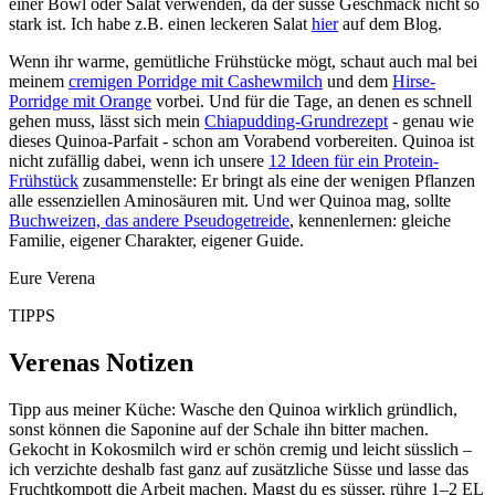
einer Bowl oder Salat verwenden, da der süsse Geschmack nicht so
stark ist. Ich habe z.B. einen leckeren Salat
hier
auf dem Blog.
Wenn ihr warme, gemütliche Frühstücke mögt, schaut auch mal bei
meinem
cremigen Porridge mit Cashewmilch
und dem
Hirse-
Porridge mit Orange
vorbei. Und für die Tage, an denen es schnell
gehen muss, lässt sich mein
Chiapudding-Grundrezept
- genau wie
dieses Quinoa-Parfait - schon am Vorabend vorbereiten. Quinoa ist
nicht zufällig dabei, wenn ich unsere
12 Ideen für ein Protein-
Frühstück
zusammenstelle: Er bringt als eine der wenigen Pflanzen
alle essenziellen Aminosäuren mit. Und wer Quinoa mag, sollte
Buchweizen, das andere Pseudogetreide
, kennenlernen: gleiche
Familie, eigener Charakter, eigener Guide.
Eure Verena
TIPPS
Verenas Notizen
Tipp aus meiner Küche: Wasche den Quinoa wirklich gründlich,
sonst können die Saponine auf der Schale ihn bitter machen.
Gekocht in Kokosmilch wird er schön cremig und leicht süsslich –
ich verzichte deshalb fast ganz auf zusätzliche Süsse und lasse das
Fruchtkompott die Arbeit machen. Magst du es süsser, rühre 1–2 EL