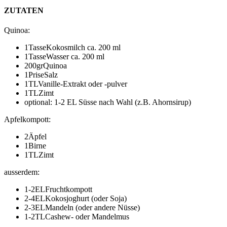
ZUTATEN
Quinoa
:
1
Tasse
Kokosmilch
ca. 200 ml
1
Tasse
Wasser
ca. 200 ml
200
gr
Quinoa
1
Prise
Salz
1
TL
Vanille-Extrakt oder -pulver
1
TL
Zimt
optional: 1-2 EL Süsse nach Wahl (z.B. Ahornsirup)
Apfelkompott
:
2
Äpfel
1
Birne
1
TL
Zimt
ausserdem
:
1-2
EL
Fruchtkompott
2-4
EL
Kokosjoghurt (oder Soja)
2-3
EL
Mandeln (oder andere Nüsse)
1-2
TL
Cashew- oder Mandelmus