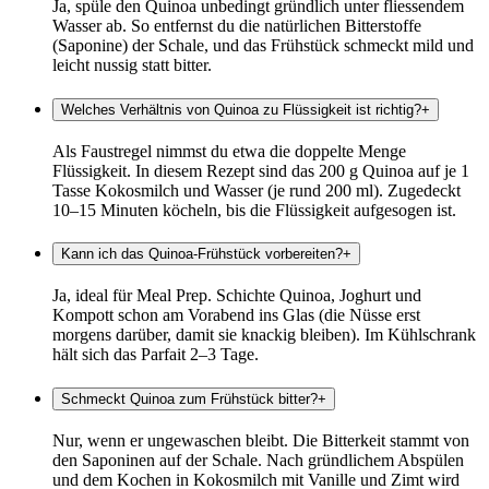
Ja, spüle den Quinoa unbedingt gründlich unter fliessendem
Wasser ab. So entfernst du die natürlichen Bitterstoffe
(Saponine) der Schale, und das Frühstück schmeckt mild und
leicht nussig statt bitter.
Welches Verhältnis von Quinoa zu Flüssigkeit ist richtig?
+
Als Faustregel nimmst du etwa die doppelte Menge
Flüssigkeit. In diesem Rezept sind das 200 g Quinoa auf je 1
Tasse Kokosmilch und Wasser (je rund 200 ml). Zugedeckt
10–15 Minuten köcheln, bis die Flüssigkeit aufgesogen ist.
Kann ich das Quinoa-Frühstück vorbereiten?
+
Ja, ideal für Meal Prep. Schichte Quinoa, Joghurt und
Kompott schon am Vorabend ins Glas (die Nüsse erst
morgens darüber, damit sie knackig bleiben). Im Kühlschrank
hält sich das Parfait 2–3 Tage.
Schmeckt Quinoa zum Frühstück bitter?
+
Nur, wenn er ungewaschen bleibt. Die Bitterkeit stammt von
den Saponinen auf der Schale. Nach gründlichem Abspülen
und dem Kochen in Kokosmilch mit Vanille und Zimt wird