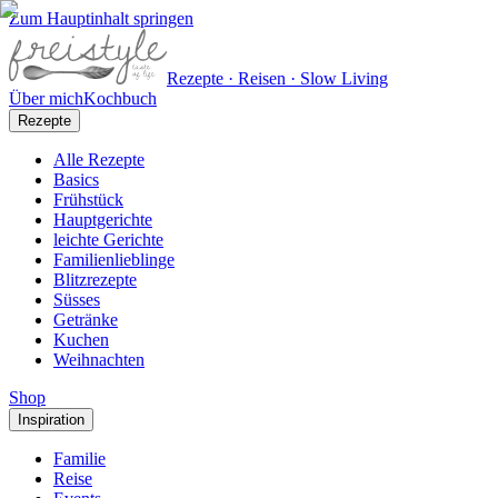
Zum Hauptinhalt springen
Rezepte · Reisen · Slow Living
Über mich
Kochbuch
Rezepte
Alle Rezepte
Basics
Frühstück
Hauptgerichte
leichte Gerichte
Familienlieblinge
Blitzrezepte
Süsses
Getränke
Kuchen
Weihnachten
Shop
Inspiration
Familie
Reise