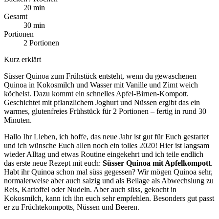
20 min
Gesamt
30 min
Portionen
2 Portionen
Kurz erklärt
Süsser Quinoa zum Frühstück entsteht, wenn du gewaschenen
Quinoa in Kokosmilch und Wasser mit Vanille und Zimt weich
köchelst. Dazu kommt ein schnelles Apfel-Birnen-Kompott.
Geschichtet mit pflanzlichem Joghurt und Nüssen ergibt das ein
warmes, glutenfreies Frühstück für 2 Portionen – fertig in rund 30
Minuten.
Hallo Ihr Lieben, ich hoffe, das neue Jahr ist gut für Euch gestartet
und ich wünsche Euch allen noch ein tolles 2020! Hier ist langsam
wieder Alltag und etwas Routine eingekehrt und ich teile endlich
das erste neue Rezept mit euch:
Süsser Quinoa mit Apfelkompott
.
Habt ihr Quinoa schon mal süss gegessen? Wir mögen Quinoa sehr,
normalerweise aber auch salzig und als Beilage als Abwechslung zu
Reis, Kartoffel oder Nudeln. Aber auch süss, gekocht in
Kokosmilch, kann ich ihn euch sehr empfehlen. Besonders gut passt
er zu Früchtekompotts, Nüssen und Beeren.