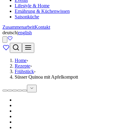
Events
Lifestyle & Home
Ernährung & Küchenwissen
Saisonküche
Zusammenarbeit
Kontakt
deutsch
|
english
Home
›
Rezepte
›
Frühstück
›
Süsser Quinoa mit Apfelkompott