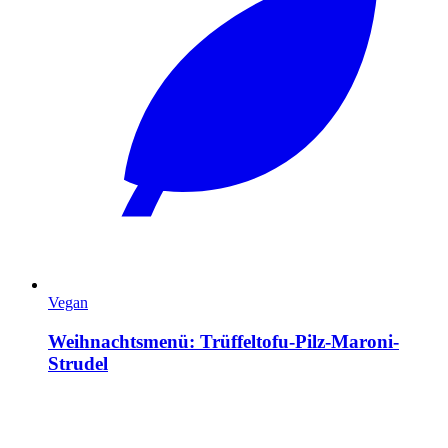
Vegan
Weihnachtsmenü: Trüffeltofu-Pilz-Maroni-
Strudel