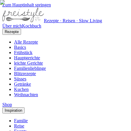
Zum Hauptinhalt springen
Rezepte · Reisen · Slow Living
Über mich
Kochbuch
Rezepte
Alle Rezepte
Basics
Frühstück
Hauptgerichte
leichte Gerichte
Familienlieblinge
Blitzrezepte
Süsses
Getränke
Kuchen
Weihnachten
Shop
Inspiration
Familie
Reise