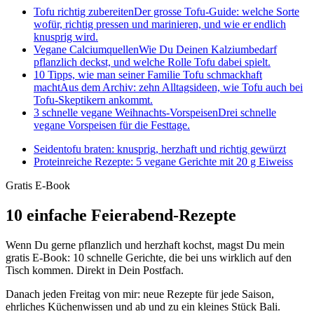
Tofu richtig zubereiten
Der grosse Tofu-Guide: welche Sorte
wofür, richtig pressen und marinieren, und wie er endlich
knusprig wird.
Vegane Calciumquellen
Wie Du Deinen Kalziumbedarf
pflanzlich deckst, und welche Rolle Tofu dabei spielt.
10 Tipps, wie man seiner Familie Tofu schmackhaft
macht
Aus dem Archiv: zehn Alltagsideen, wie Tofu auch bei
Tofu-Skeptikern ankommt.
3 schnelle vegane Weihnachts-Vorspeisen
Drei schnelle
vegane Vorspeisen für die Festtage.
Seidentofu braten: knusprig, herzhaft und richtig gewürzt
Proteinreiche Rezepte: 5 vegane Gerichte mit 20 g Eiweiss
Gratis E-Book
10 einfache Feierabend-Rezepte
Wenn Du gerne pflanzlich und herzhaft kochst, magst Du mein
gratis E-Book: 10 schnelle Gerichte, die bei uns wirklich auf den
Tisch kommen. Direkt in Dein Postfach.
Danach jeden Freitag von mir: neue Rezepte für jede Saison,
ehrliches Küchenwissen und ab und zu ein kleines Stück Bali.