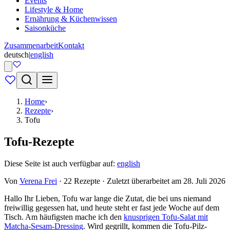
Events
Lifestyle & Home
Ernährung & Küchenwissen
Saisonküche
Zusammenarbeit
Kontakt
deutsch
|
english
Home
›
Rezepte
›
Tofu
Tofu-Rezepte
Diese Seite ist auch verfügbar auf:
english
Von
Verena Frei
· 22 Rezepte · Zuletzt überarbeitet am 28. Juli 2026
Hallo Ihr Lieben, Tofu war lange die Zutat, die bei uns niemand
freiwillig gegessen hat, und heute steht er fast jede Woche auf dem
Tisch. Am häufigsten mache ich den
knusprigen Tofu-Salat mit
Matcha-Sesam-Dressing
. Wird gegrillt, kommen die Tofu-Pilz-