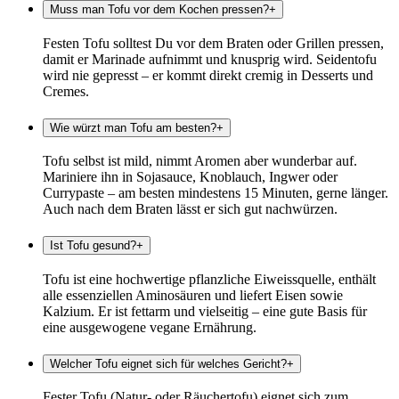
Muss man Tofu vor dem Kochen pressen?
+
Festen Tofu solltest Du vor dem Braten oder Grillen pressen,
damit er Marinade aufnimmt und knusprig wird. Seidentofu
wird nie gepresst – er kommt direkt cremig in Desserts und
Cremes.
Wie würzt man Tofu am besten?
+
Tofu selbst ist mild, nimmt Aromen aber wunderbar auf.
Mariniere ihn in Sojasauce, Knoblauch, Ingwer oder
Currypaste – am besten mindestens 15 Minuten, gerne länger.
Auch nach dem Braten lässt er sich gut nachwürzen.
Ist Tofu gesund?
+
Tofu ist eine hochwertige pflanzliche Eiweissquelle, enthält
alle essenziellen Aminosäuren und liefert Eisen sowie
Kalzium. Er ist fettarm und vielseitig – eine gute Basis für
eine ausgewogene vegane Ernährung.
Welcher Tofu eignet sich für welches Gericht?
+
Fester Tofu (Natur- oder Räuchertofu) eignet sich zum