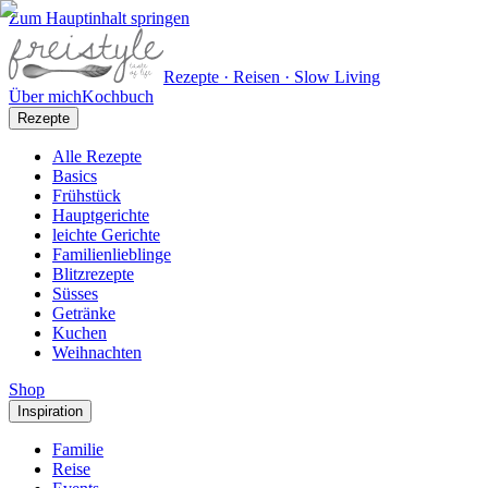
Zum Hauptinhalt springen
Rezepte · Reisen · Slow Living
Über mich
Kochbuch
Rezepte
Alle Rezepte
Basics
Frühstück
Hauptgerichte
leichte Gerichte
Familienlieblinge
Blitzrezepte
Süsses
Getränke
Kuchen
Weihnachten
Shop
Inspiration
Familie
Reise