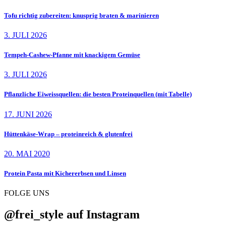
Tofu richtig zubereiten: knusprig braten & marinieren
3. JULI 2026
Tempeh-Cashew-Pfanne mit knackigem Gemüse
3. JULI 2026
Pflanzliche Eiweissquellen: die besten Proteinquellen (mit Tabelle)
17. JUNI 2026
Hüttenkäse-Wrap – proteinreich & glutenfrei
20. MAI 2020
Protein Pasta mit Kichererbsen und Linsen
FOLGE UNS
@frei_style auf Instagram