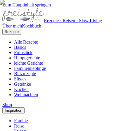
Zum Hauptinhalt springen
Rezepte · Reisen · Slow Living
Über mich
Kochbuch
Rezepte
Alle Rezepte
Basics
Frühstück
Hauptgerichte
leichte Gerichte
Familienlieblinge
Blitzrezepte
Süsses
Getränke
Kuchen
Weihnachten
Shop
Inspiration
Familie
Reise