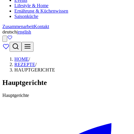
Events
Lifestyle & Home
Ernährung & Küchenwissen
Saisonküche
Zusammenarbeit
Kontakt
deutsch
|
english
HOME
/
REZEPTE
/
HAUPTGERICHTE
Hauptgerichte
Hauptgerichte