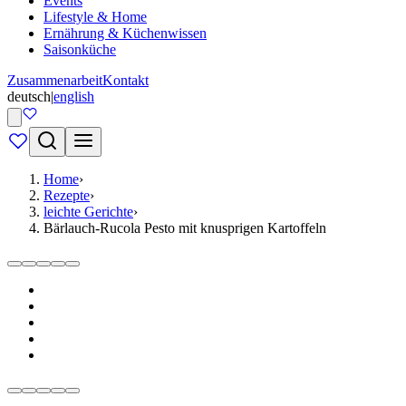
Events
Lifestyle & Home
Ernährung & Küchenwissen
Saisonküche
Zusammenarbeit
Kontakt
deutsch
|
english
Home
›
Rezepte
›
leichte Gerichte
›
Bärlauch-Rucola Pesto mit knusprigen Kartoffeln