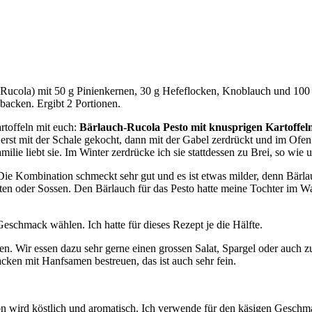
Rucola) mit 50 g Pinienkernen, 30 g Hefeflocken, Knoblauch und 100 
backen. Ergibt 2 Portionen.
artoffeln mit euch:
Bärlauch-Rucola Pesto mit knusprigen Kartoffeln
 erst mit der Schale gekocht, dann mit der Gabel zerdrückt und im Of
milie liebt sie. Im Winter zerdrücke ich sie stattdessen zu Brei, so wi
 Kombination schmeckt sehr gut und es ist etwas milder, denn Bärlauch 
laten oder Sossen. Den Bärlauch für das Pesto hatte meine Tochter im
schmack wählen. Ich hatte für dieses Rezept je die Hälfte.
en. Wir essen dazu sehr gerne einen grossen Salat, Spargel oder auch z
ken mit Hanfsamen bestreuen, das ist auch sehr fein.
ion wird köstlich und aromatisch. Ich verwende für den käsigen Gesch