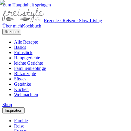
Zum Hauptinhalt springen
Rezepte · Reisen · Slow Living
Über mich
Kochbuch
Rezepte
Alle Rezepte
Basics
Frühstück
Hauptgerichte
leichte Gerichte
Familienlieblinge
Blitzrezepte
Süsses
Getränke
Kuchen
Weihnachten
Shop
Inspiration
Familie
Reise