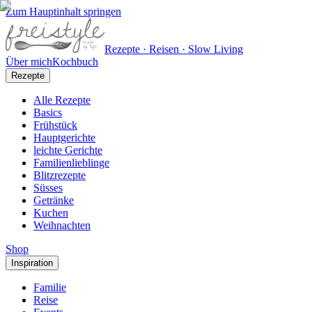
Zum Hauptinhalt springen
Rezepte · Reisen · Slow Living
Über mich
Kochbuch
Rezepte
Alle Rezepte
Basics
Frühstück
Hauptgerichte
leichte Gerichte
Familienlieblinge
Blitzrezepte
Süsses
Getränke
Kuchen
Weihnachten
Shop
Inspiration
Familie
Reise