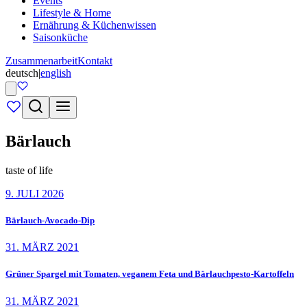
Events
Lifestyle & Home
Ernährung & Küchenwissen
Saisonküche
Zusammenarbeit
Kontakt
deutsch
|
english
Bärlauch
taste of life
9. JULI 2026
Bärlauch-Avocado-Dip
31. MÄRZ 2021
Grüner Spargel mit Tomaten, veganem Feta und Bärlauchpesto-Kartoffeln
31. MÄRZ 2021