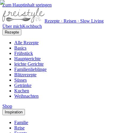
Zum Hauptinhalt springen
Rezepte · Reisen · Slow Living
Über mich
Kochbuch
Rezepte
Alle Rezepte
Basics
Frühstück
Hauptgerichte
leichte Gerichte
Familienlieblinge
Blitzrezepte
Süsses
Getränke
Kuchen
Weihnachten
Shop
Inspiration
Familie
Reise