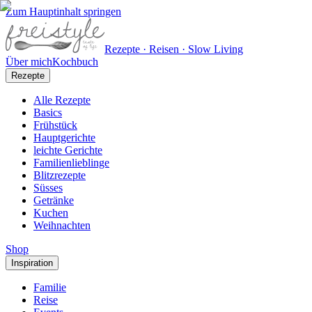
Zum Hauptinhalt springen
Rezepte · Reisen · Slow Living
Über mich
Kochbuch
Rezepte
Alle Rezepte
Basics
Frühstück
Hauptgerichte
leichte Gerichte
Familienlieblinge
Blitzrezepte
Süsses
Getränke
Kuchen
Weihnachten
Shop
Inspiration
Familie
Reise