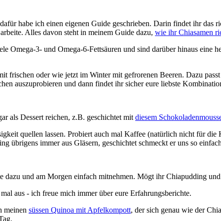
nn dafür habe ich einen eigenen Guide geschrieben. Darin findet ihr das r
arbeite. Alles davon steht in meinem Guide dazu,
wie ihr Chiasamen ri
iele Omega-3- und Omega-6-Fettsäuren und sind darüber hinaus eine h
it frischen oder wie jetzt im Winter mit gefrorenen Beeren. Dazu pass
hen auszuprobieren und dann findet ihr sicher eure liebste Kombinatio
ar als Dessert reichen, z.B. geschichtet mit
diesem Schokoladenmouss
igkeit quellen lassen. Probiert auch mal Kaffee (natürlich nicht für di
ing übrigens immer aus Gläsern, geschichtet schmeckt er uns so einfac
chte dazu und am Morgen einfach mitnehmen. Mögt ihr Chiapudding und
 mal aus - ich freue mich immer über eure Erfahrungsberichte.
ch meinen
süssen Quinoa mit Apfelkompott
, der sich genau wie der Chi
 Tag.