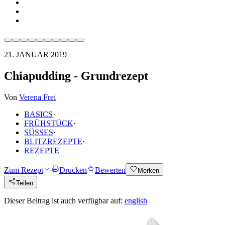
21. JANUAR 2019
Chiapudding - Grundrezept
Von
Verena Frei
BASICS
·
FRÜHSTÜCK
·
SÜSSES
·
BLITZREZEPTE
·
REZEPTE
Zum Rezept
Drucken
Bewerten
Merken
Teilen
Dieser Beitrag ist auch verfügbar auf:
english