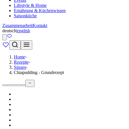
Events
Lifestyle & Home
Ernährung & Küchenwissen
Saisonküche
Zusammenarbeit
Kontakt
deutsch
|
english
Home
›
Rezepte
›
Süsses
›
Chiapudding - Grundrezept