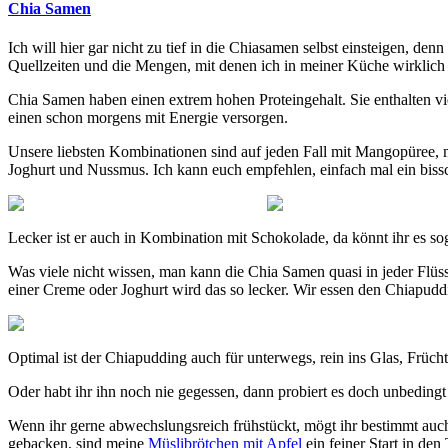
Chia Samen
Ich will hier gar nicht zu tief in die Chiasamen selbst einsteigen, de
Quellzeiten und die Mengen, mit denen ich in meiner Küche wirklich 
Chia Samen haben einen extrem hohen Proteingehalt. Sie enthalten v
einen schon morgens mit Energie versorgen.
Unsere liebsten Kombinationen sind auf jeden Fall mit Mangopüree, m
Joghurt und Nussmus. Ich kann euch empfehlen, einfach mal ein bissc
Lecker ist er auch in Kombination mit Schokolade, da könnt ihr es sog
Was viele nicht wissen, man kann die Chia Samen quasi in jeder Flüss
einer Creme oder Joghurt wird das so lecker. Wir essen den Chiapudd
Optimal ist der Chiapudding auch für unterwegs, rein ins Glas, Frü
Oder habt ihr ihn noch nie gegessen, dann probiert es doch unbedingt
Wenn ihr gerne abwechslungsreich frühstückt, mögt ihr bestimmt au
gebacken, sind meine
Müslibrötchen mit Apfel
ein feiner Start in den