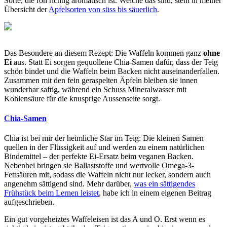
Sorte, die roh richtig aromatisch ist. Welche das sind, steht in meiner
Übersicht der
Apfelsorten von süss bis säuerlich
.
Das Besondere an diesem Rezept: Die Waffeln kommen ganz
ohne
Ei
aus. Statt Ei sorgen gequollene Chia-Samen dafür, dass der Teig
schön bindet und die Waffeln beim Backen nicht auseinanderfallen.
Zusammen mit den fein geraspelten Äpfeln bleiben sie innen
wunderbar saftig, während ein Schuss Mineralwasser mit
Kohlensäure für die knusprige Aussenseite sorgt.
Chia-Samen
Chia ist bei mir der heimliche Star im Teig: Die kleinen Samen
quellen in der Flüssigkeit auf und werden zu einem natürlichen
Bindemittel – der perfekte Ei-Ersatz beim veganen Backen.
Nebenbei bringen sie Ballaststoffe und wertvolle Omega-3-
Fettsäuren mit, sodass die Waffeln nicht nur lecker, sondern auch
angenehm sättigend sind. Mehr darüber,
was ein sättigendes
Frühstück beim Lernen leistet
, habe ich in einem eigenen Beitrag
aufgeschrieben.
Ein gut vorgeheiztes Waffeleisen ist das A und O. Erst wenn es