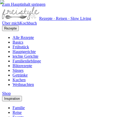
Zum Hauptinhalt springen
Rezepte · Reisen · Slow Living
Über mich
Kochbuch
Rezepte
Alle Rezepte
Basics
Frühstück
Hauptgerichte
leichte Gerichte
Familienlieblinge
Blitzrezepte
Süsses
Getränke
Kuchen
Weihnachten
Shop
Inspiration
Familie
Reise