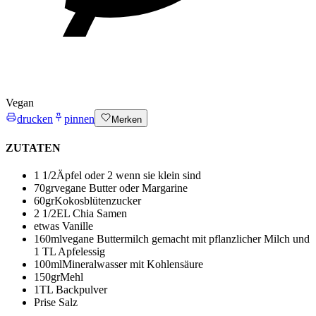
Vegan
drucken
pinnen
Merken
ZUTATEN
1 1/2
Äpfel
oder 2 wenn sie klein sind
70
gr
vegane Butter oder Margarine
60
gr
Kokosblütenzucker
2 1/2
EL Chia Samen
etwas Vanille
160
ml
vegane Buttermilch
gemacht mit pflanzlicher Milch und
1 TL Apfelessig
100
ml
Mineralwasser mit Kohlensäure
150
gr
Mehl
1
TL Backpulver
Prise Salz