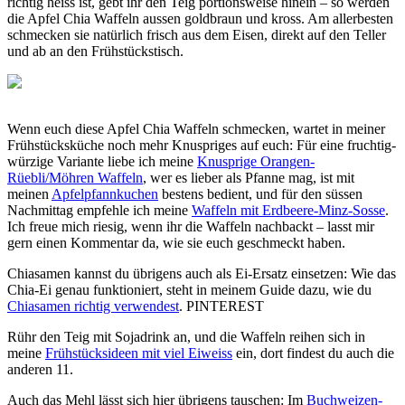
richtig heiss ist, gebt ihr den Teig portionsweise hinein – so werden
die Apfel Chia Waffeln aussen goldbraun und kross. Am allerbesten
schmecken sie natürlich frisch aus dem Eisen, direkt auf den Teller
und ab an den Frühstückstisch.
Wenn euch diese Apfel Chia Waffeln schmecken, wartet in meiner
Frühstücksküche noch mehr Knuspriges auf euch: Für eine fruchtig-
würzige Variante liebe ich meine
Knusprige Orangen-
Rüebli/Möhren Waffeln
, wer es lieber als Pfanne mag, ist mit
meinen
Apfelpfannkuchen
bestens bedient, und für den süssen
Nachmittag empfehle ich meine
Waffeln mit Erdbeere-Minz-Sosse
.
Ich freue mich riesig, wenn ihr die Waffeln nachbackt – lasst mir
gern einen Kommentar da, wie sie euch geschmeckt haben.
Chiasamen kannst du übrigens auch als Ei-Ersatz einsetzen: Wie das
Chia-Ei genau funktioniert, steht in meinem Guide dazu, wie du
Chiasamen richtig verwendest
. PINTEREST
Rühr den Teig mit Sojadrink an, und die Waffeln reihen sich in
meine
Frühstücksideen mit viel Eiweiss
ein, dort findest du auch die
anderen 11.
Auch das Mehl lässt sich hier übrigens tauschen: Im
Buchweizen-