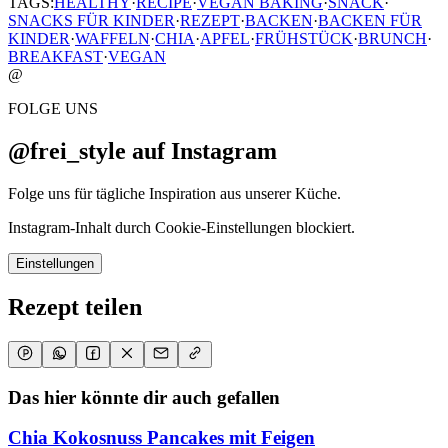
TAGS:
HEALTHY
·
RECIPE
·
VEGAN BAKING
·
SNACK
·
SNACKS FÜR KINDER
·
REZEPT
·
BACKEN
·
BACKEN FÜR
KINDER
·
WAFFELN
·
CHIA
·
APFEL
·
FRÜHSTÜCK
·
BRUNCH
·
BREAKFAST
·
VEGAN
@
FOLGE UNS
@frei_style auf Instagram
Folge uns für tägliche Inspiration aus unserer Küche.
Instagram-Inhalt durch Cookie-Einstellungen blockiert.
Einstellungen
Rezept teilen
Das hier könnte dir auch gefallen
Chia Kokosnuss Pancakes mit Feigen