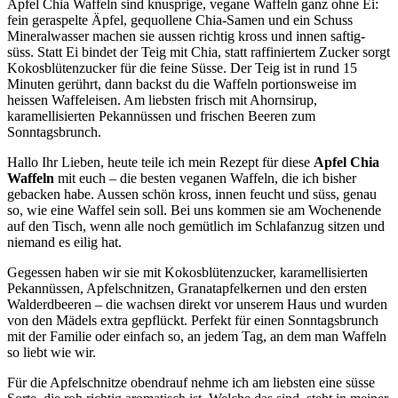
Apfel Chia Waffeln sind knusprige, vegane Waffeln ganz ohne Ei:
fein geraspelte Äpfel, gequollene Chia-Samen und ein Schuss
Mineralwasser machen sie aussen richtig kross und innen saftig-
süss. Statt Ei bindet der Teig mit Chia, statt raffiniertem Zucker sorgt
Kokosblütenzucker für die feine Süsse. Der Teig ist in rund 15
Minuten gerührt, dann backst du die Waffeln portionsweise im
heissen Waffeleisen. Am liebsten frisch mit Ahornsirup,
karamellisierten Pekannüssen und frischen Beeren zum
Sonntagsbrunch.
Hallo Ihr Lieben, heute teile ich mein Rezept für diese
Apfel Chia
Waffeln
mit euch – die besten veganen Waffeln, die ich bisher
gebacken habe. Aussen schön kross, innen feucht und süss, genau
so, wie eine Waffel sein soll. Bei uns kommen sie am Wochenende
auf den Tisch, wenn alle noch gemütlich im Schlafanzug sitzen und
niemand es eilig hat.
Gegessen haben wir sie mit Kokosblütenzucker, karamellisierten
Pekannüssen, Apfelschnitzen, Granatapfelkernen und den ersten
Walderdbeeren – die wachsen direkt vor unserem Haus und wurden
von den Mädels extra gepflückt. Perfekt für einen Sonntagsbrunch
mit der Familie oder einfach so, an jedem Tag, an dem man Waffeln
so liebt wie wir.
Für die Apfelschnitze obendrauf nehme ich am liebsten eine süsse