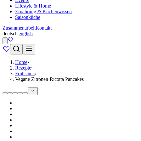
Events
Lifestyle & Home
Ernährung & Küchenwissen
Saisonküche
Zusammenarbeit
Kontakt
deutsch
|
english
Home
›
Rezepte
›
Frühstück
›
Vegane Zitronen-Ricotta Pancakes