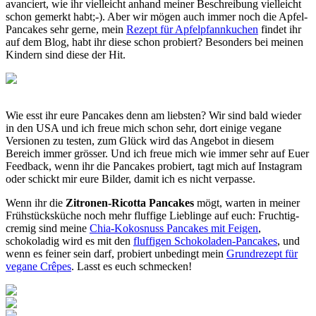
avanciert, wie ihr vielleicht anhand meiner Beschreibung vielleicht
schon gemerkt habt;-). Aber wir mögen auch immer noch die Apfel-
Pancakes sehr gerne, mein
Rezept für Apfelpfannkuchen
findet ihr
auf dem Blog, habt ihr diese schon probiert? Besonders bei meinen
Kindern sind diese der Hit.
Wie esst ihr eure Pancakes denn am liebsten? Wir sind bald wieder
in den USA und ich freue mich schon sehr, dort einige vegane
Versionen zu testen, zum Glück wird das Angebot in diesem
Bereich immer grösser. Und ich freue mich wie immer sehr auf Euer
Feedback, wenn ihr die Pancakes probiert, tagt mich auf Instagram
oder schickt mir eure Bilder, damit ich es nicht verpasse.
Wenn ihr die
Zitronen-Ricotta Pancakes
mögt, warten in meiner
Frühstücksküche noch mehr fluffige Lieblinge auf euch: Fruchtig-
cremig sind meine
Chia-Kokosnuss Pancakes mit Feigen
,
schokoladig wird es mit den
fluffigen Schokoladen-Pancakes
, und
wenn es feiner sein darf, probiert unbedingt mein
Grundrezept für
vegane Crêpes
. Lasst es euch schmecken!