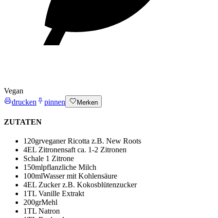
Vegan
drucken
pinnen
Merken
ZUTATEN
120
gr
veganer Ricotta
z.B. New Roots
4
EL Zitronensaft
ca. 1-2 Zitronen
Schale 1 Zitrone
150
ml
pflanzliche Milch
100
ml
Wasser mit Kohlensäure
4
EL Zucker
z.B. Kokosblütenzucker
1
TL Vanille Extrakt
200
gr
Mehl
1
TL Natron