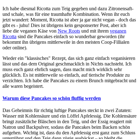
Ich habe diesmal Ricotta zum Teig gegeben und dazu Zitronensaft-
und schale, was für eine traumhafte Kombination. Wenn ihr euch
jetzt wundert: Moment, Ricotta ist aber ja gar nicht vegan - doch das
gibt es - juhu! Dies ist übrigens kein gesponserter Post, aber ich
liebe die veganen Käse von
New Roots
und mit ihrem
veganen
Ricotta
sind die Pancakes einfach so wunderbar geworden (ihr
bekommt ihn übrigens mittlerweile in den meisten Coop-Fillialen
oder online).
Wieder ein "klassisches" Rezept, das sich ganz einfach veganisieren
lässt und das dem Original geschmacklich in Nichts nachsteht. Ich
muss euch ganz ehrlich sagen, dass macht mich wirklich sehr
glücklich. Es ist mittlerweile so einfach, auf tierische Produkte zu
verzichten. Ich habe die Pancakes zu einem Brunch mitgebracht und
alle waren begeistert.
Warum diese Pancakes so schön fluffig werden
Das Geheimnis für richtig luftige Pancakes steckt in zwei Zutaten:
Wasser mit Kohlensäure und ein Löffel Apfelessig. Die Kohlensäure
bringt zusätzliche Bläschen in den Teig, und der Essig reagiert mit
Natron und Backpulver, sodass die Pancakes beim Backen schön
aufgehen. Wichtig ist, dass du den Apfelessig erst ganz zum Schluss
unterrührst und den Teig dann zügig ausbäckst – so bleibt die