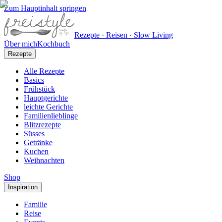
Zum Hauptinhalt springen
Rezepte · Reisen · Slow Living
Über mich
Kochbuch
Rezepte
Alle Rezepte
Basics
Frühstück
Hauptgerichte
leichte Gerichte
Familienlieblinge
Blitzrezepte
Süsses
Getränke
Kuchen
Weihnachten
Shop
Inspiration
Familie
Reise