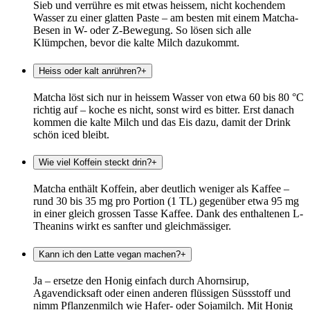
Sieb und verrühre es mit etwas heissem, nicht kochendem
Wasser zu einer glatten Paste – am besten mit einem Matcha-
Besen in W- oder Z-Bewegung. So lösen sich alle
Klümpchen, bevor die kalte Milch dazukommt.
Heiss oder kalt anrühren?
+
Matcha löst sich nur in heissem Wasser von etwa 60 bis 80 °C
richtig auf – koche es nicht, sonst wird es bitter. Erst danach
kommen die kalte Milch und das Eis dazu, damit der Drink
schön iced bleibt.
Wie viel Koffein steckt drin?
+
Matcha enthält Koffein, aber deutlich weniger als Kaffee –
rund 30 bis 35 mg pro Portion (1 TL) gegenüber etwa 95 mg
in einer gleich grossen Tasse Kaffee. Dank des enthaltenen L-
Theanins wirkt es sanfter und gleichmässiger.
Kann ich den Latte vegan machen?
+
Ja – ersetze den Honig einfach durch Ahornsirup,
Agavendicksaft oder einen anderen flüssigen Süssstoff und
nimm Pflanzenmilch wie Hafer- oder Sojamilch. Mit Honig