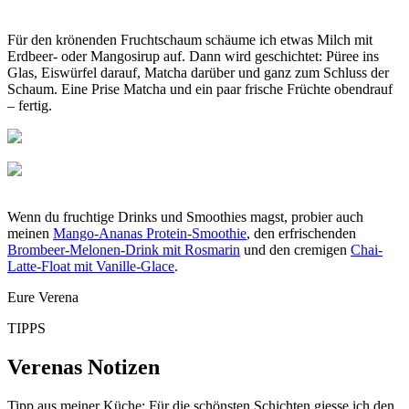
Für den krönenden Fruchtschaum schäume ich etwas Milch mit
Erdbeer- oder Mangosirup auf. Dann wird geschichtet: Püree ins
Glas, Eiswürfel darauf, Matcha darüber und ganz zum Schluss der
Schaum. Eine Prise Matcha und ein paar frische Früchte obendrauf
– fertig.
Wenn du fruchtige Drinks und Smoothies magst, probier auch
meinen
Mango-Ananas Protein-Smoothie
, den erfrischenden
Brombeer-Melonen-Drink mit Rosmarin
und den cremigen
Chai-
Latte-Float mit Vanille-Glace
.
Eure Verena
TIPPS
Verenas Notizen
Tipp aus meiner Küche: Für die schönsten Schichten giesse ich den