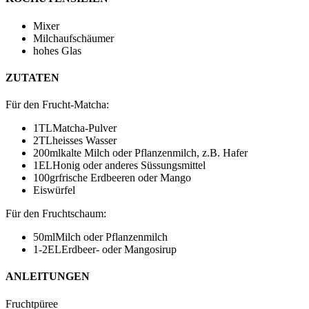
Mixer
Milchaufschäumer
hohes Glas
ZUTATEN
Für den Frucht-Matcha
:
1
TL
Matcha-Pulver
2
TL
heisses Wasser
200
ml
kalte Milch
oder Pflanzenmilch, z.B. Hafer
1
EL
Honig
oder anderes Süssungsmittel
100
gr
frische Erdbeeren oder Mango
Eiswürfel
Für den Fruchtschaum
:
50
ml
Milch
oder Pflanzenmilch
1-2
EL
Erdbeer- oder Mangosirup
ANLEITUNGEN
Fruchtpüree