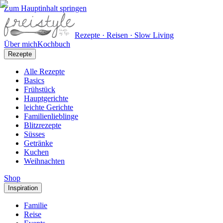
Zum Hauptinhalt springen
Rezepte · Reisen · Slow Living
Über mich
Kochbuch
Rezepte
Alle Rezepte
Basics
Frühstück
Hauptgerichte
leichte Gerichte
Familienlieblinge
Blitzrezepte
Süsses
Getränke
Kuchen
Weihnachten
Shop
Inspiration
Familie
Reise