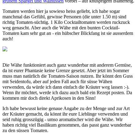
grünem Spargel und Walnüssen
vorbei – auf knusprigem Blätterteig.
Tomaten werden hier ja sowieso heiss geliebt, ich habe sogar
manchmal das Gefühl, gewisse Personen (die unter 1.50 m) sind
richtig Tomaten-süchtig. 1 Kilo Cocktailtomaten werden ruckzuck
weg genascht. Aber auch die Wähe mit den bunten Cocktail-
Tomaten kam sehr gut an - ein hübscher Blickfang ist sie ausserdem
auch!
Die Wähe funktioniert auch ganz wunderbar mit anderem Gemüse,
da ist eurer Phantasie keine Grenze gesetzt. Aber jetzt im Sommer
muss man natürlich die Tomaten-Saison nutzen. Ihr könnt den Guss
mit Seidentofu, aber auf jeden Fall auch für süsse Wähen
verwenden, da würde ich dann einfach die Kräuter weg lassen :-).
Wenn ihr möchtet, werde ich dazu auch bald ein Rezept posten. Da
kommen mir doch direkt Aprikosen in den Sinn!
Ich habe bewusst keine genaue Angabe zu der Menge und zur Art
der Kräuter gemacht, da könnt ihr eure Lieblinge verwenden und
seid ruhig grosszügig - umso aromatischer wird die Wähe. Wir
haben richtig viel Basilikum genommen, das passt ganz wunderbar
zu den süssen Tomaten.