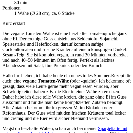
80 min
Portionen
1 Wähe (Ø 28 cm), ca. 6 Stücke
Kurz erklärt
Die vegane Tomaten-Wähe ist eine herzhafte Tomatenquiche ganz
ohne Ei. Der cremige Guss entsteht aus Seidentofu, Sojamehl,
Speisestärke und Hefeflocken, darauf kommen saftige
Cocktailtomaten und frische Kräuter auf einem knusprigen Dinkel-
Sesam-Teig. Sie ist komplett vegan, in rund 30 Minuten vorbereitet
und nach 40–50 Minuten im Ofen fertig. Perfekt als leichtes
Abendessen mit Salat, fürs Picknick oder den Brunch.
Hallo Ihr Lieben, ich habe heute ein neues tolles Sommer-Rezept für
euch: eine
vegane Tomaten-Wähe
(oder -quiche). Ich bekomme oft
gesagt, dass viele Leute gerne mehr vegan essen würden, aber
Schwierigkeiten haben z.B. die Eier in einer Wähe zu ersetzen.
Daher habe ich diese tolle Wähe kreiert, die ganz ohne Ei im Guss
auskommt und für die man keine komplizierten Zutaten benötigt.
Alle Zutaten bekommt ihr im grossen M, im Bioladen oder
Reformhaus. Der Guss wird mit den frischen Kräutern total lecker
und cremig und die Eier wird sicher Niemand vermissen.
Magst du herzhafte Wähen, schau auch bei meiner
Spargeltarte mit