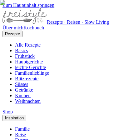
Zum Hauptinhalt springen
Rezepte · Reisen · Slow Living
Über mich
Kochbuch
Rezepte
Alle Rezepte
Basics
Frühstück
Hauptgerichte
leichte Gerichte
Familienlieblinge
Blitzrezepte
Süsses
Getränke
Kuchen
Weihnachten
Shop
Inspiration
Familie
Reise