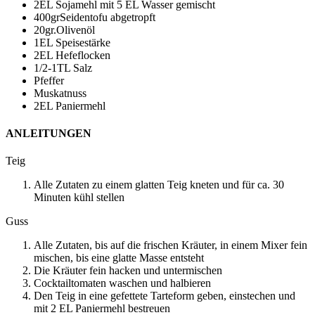
2
EL Sojamehl mit 5 EL Wasser gemischt
400
gr
Seidentofu
abgetropft
20
gr.
Olivenöl
1
EL Speisestärke
2
EL Hefeflocken
1/2-1
TL Salz
Pfeffer
Muskatnuss
2
EL Paniermehl
ANLEITUNGEN
Teig
Alle Zutaten zu einem glatten Teig kneten und für ca. 30
Minuten kühl stellen
Guss
Alle Zutaten, bis auf die frischen Kräuter, in einem Mixer fein
mischen, bis eine glatte Masse entsteht
Die Kräuter fein hacken und untermischen
Cocktailtomaten waschen und halbieren
Den Teig in eine gefettete Tarteform geben, einstechen und
mit 2 EL Paniermehl bestreuen