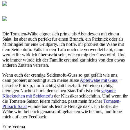
Die Tomaten-Wähe eignet sich prima als Abendessen mit einem
Salat. Ist aber auch perfekt für einen Brunch, ein Picknick oder als
Mitbringsel für eine Grillparty. Ich hoffe, ihr probiert die Wähe mit
dem Seidentofu. Falls ihr den Tofu noch nie verwendet habt, dann
werdet ihr wirklich überrascht sein, wie cremig der Guss wird. Und
wie immer würde ich der Familie erst mal gar nichts von den etwas
anderen Zutaten verraten.
Wenn euch der cremige Seidentofu-Guss so gut gefällt wie uns,
dann probiert unbedingt auch meine süsse
Apfelwähe mit Guss
–
dasselbe Prinzip, nur fruchtig statt herzhaft. Für einen richtig
cremigen Nachtisch mit demselben Star-Tofu ist mein
veganer
Käsekuchen mit Seidentofu
der Klassiker schlechthin. Und wenn ihr
die Tomaten-Saison feiern möchtet, passt mein frischer
Tomaten-
Pfirsich-Salat
wunderbar als leichte Beilage dazu. Ich hoffe, die
Wähe wird bei euch genauso oft gebacken wie bei uns, und freue
mich auf euer Feedback.
Eure Verena