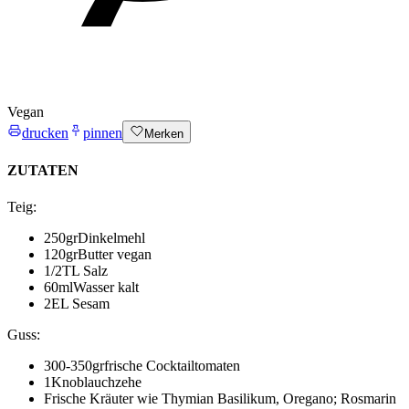
Vegan
drucken
pinnen
Merken
ZUTATEN
Teig
:
250
gr
Dinkelmehl
120
gr
Butter
vegan
1/2
TL Salz
60
ml
Wasser
kalt
2
EL Sesam
Guss
:
300-350
gr
frische Cocktailtomaten
1
Knoblauchzehe
Frische Kräuter wie Thymian
Basilikum, Oregano; Rosmarin