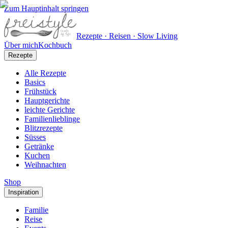
Zum Hauptinhalt springen
Rezepte · Reisen · Slow Living
Über mich
Kochbuch
Rezepte
Alle Rezepte
Basics
Frühstück
Hauptgerichte
leichte Gerichte
Familienlieblinge
Blitzrezepte
Süsses
Getränke
Kuchen
Weihnachten
Shop
Inspiration
Familie
Reise