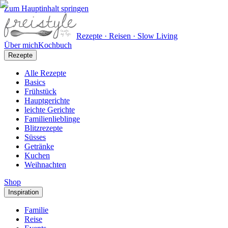
Zum Hauptinhalt springen
Rezepte · Reisen · Slow Living
Über mich
Kochbuch
Rezepte
Alle Rezepte
Basics
Frühstück
Hauptgerichte
leichte Gerichte
Familienlieblinge
Blitzrezepte
Süsses
Getränke
Kuchen
Weihnachten
Shop
Inspiration
Familie
Reise