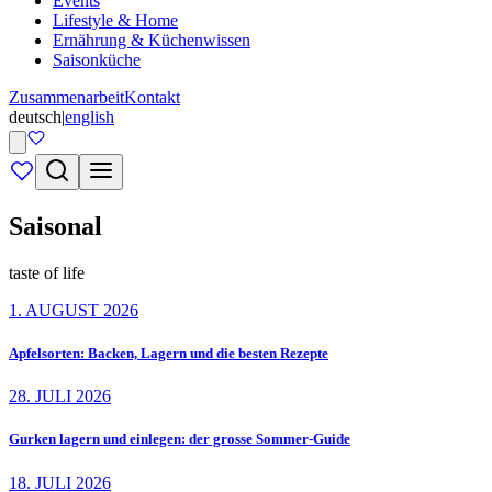
Events
Lifestyle & Home
Ernährung & Küchenwissen
Saisonküche
Zusammenarbeit
Kontakt
deutsch
|
english
Saisonal
taste of life
1. AUGUST 2026
Apfelsorten: Backen, Lagern und die besten Rezepte
28. JULI 2026
Gurken lagern und einlegen: der grosse Sommer-Guide
18. JULI 2026