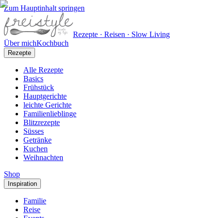
Zum Hauptinhalt springen
Rezepte · Reisen · Slow Living
Über mich
Kochbuch
Rezepte
Alle Rezepte
Basics
Frühstück
Hauptgerichte
leichte Gerichte
Familienlieblinge
Blitzrezepte
Süsses
Getränke
Kuchen
Weihnachten
Shop
Inspiration
Familie
Reise