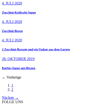
4. JULI 2020
Zucchini-Kohlrabi-Suppe
4. JULI 2020
Zucchini-Rosen
4. JULI 2020
2 Zucchini-Rezepte und ein Update aus dem Garten
28. OKTOBER 2019
Kürbis-Suppe mit Birnen
←
Vorherige
1
2
Nächste
→
FOLGE UNS