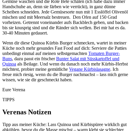
Gemüse waschen und die Rote Bete schälen (ich habe dazu immer
Handschuhe an, denn sie färben wie verrückt), in ganz dünne
Scheiben schneiden. Jede Gemüsesorte nun mit 1 Esslöffel Olivenöl
mischen und mit Meersalz bestreuen. Den Ofen auf 150 Grad
vorheizen. Getrennt voneinander aufs Backblech geben, und backen
bis sie knusprig sind und die Ränder sich wellen. Bei mir hat es da.
30-40 Minuten gedauert.
Wenn dir diese Quinoa Kürbis Burger schmecken, wartet in meiner
Küche noch mehr gesundes Fast Food auf dich: Serviere die Patties
unbedingt einmal auf meinen selbstgemachten
Tomaten Burger-
Buns
, dazu passt ein frischer
Bunter Salat mit Süsskartoffel und
Quinoa
als Beilage. Und wenn du danach noch mehr Kürbis-Herbst
möchtest, probier meine gemütliche
Vegane Kürbislasagne
. Ich
freue mich riesig, wenn du die Burger nachmachst – lass mich gerne
wissen, wie sie dir geschmeckt haben.
Eure Verena
TIPPS
Verenas Notizen
Tipp aus meiner Küche: Lass Quinoa und Kürbispüree wirklich gut
abkühlen, bevor du die Masse mischst – warm klebt sie schlechter