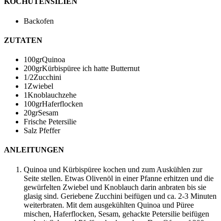
KOCHUTENSILIEN
Backofen
ZUTATEN
100
gr
Quinoa
200
gr
Kürbispüree
ich hatte Butternut
1/2
Zucchini
1
Zwiebel
1
Knoblauchzehe
100
gr
Haferflocken
20
gr
Sesam
Frische Petersilie
Salz
Pfeffer
ANLEITUNGEN
Quinoa und Kürbispüree kochen und zum Auskühlen zur
Seite stellen. Etwas Olivenöl in einer Pfanne erhitzen und die
gewürfelten Zwiebel und Knoblauch darin anbraten bis sie
glasig sind. Geriebene Zucchini beifügen und ca. 2-3 Minuten
weiterbraten. Mit dem ausgekühlten Quinoa und Püree
mischen, Haferflocken, Sesam, gehackte Petersilie beifügen