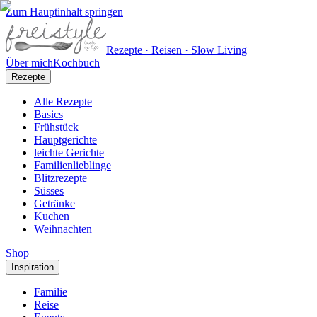
Zum Hauptinhalt springen
Rezepte · Reisen · Slow Living
Über mich
Kochbuch
Rezepte
Alle Rezepte
Basics
Frühstück
Hauptgerichte
leichte Gerichte
Familienlieblinge
Blitzrezepte
Süsses
Getränke
Kuchen
Weihnachten
Shop
Inspiration
Familie
Reise