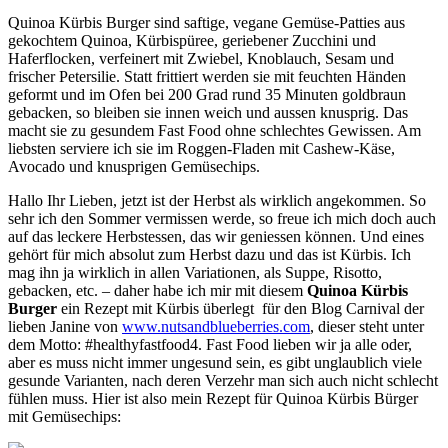
Quinoa Kürbis Burger sind saftige, vegane Gemüse-Patties aus
gekochtem Quinoa, Kürbispüree, geriebener Zucchini und
Haferflocken, verfeinert mit Zwiebel, Knoblauch, Sesam und
frischer Petersilie. Statt frittiert werden sie mit feuchten Händen
geformt und im Ofen bei 200 Grad rund 35 Minuten goldbraun
gebacken, so bleiben sie innen weich und aussen knusprig. Das
macht sie zu gesundem Fast Food ohne schlechtes Gewissen. Am
liebsten serviere ich sie im Roggen-Fladen mit Cashew-Käse,
Avocado und knusprigen Gemüsechips.
Hallo Ihr Lieben, jetzt ist der Herbst als wirklich angekommen. So
sehr ich den Sommer vermissen werde, so freue ich mich doch auch
auf das leckere Herbstessen, das wir geniessen können. Und eines
gehört für mich absolut zum Herbst dazu und das ist Kürbis. Ich
mag ihn ja wirklich in allen Variationen, als Suppe, Risotto,
gebacken, etc. – daher habe ich mir mit diesem
Quinoa Kürbis
Burger
ein Rezept mit Kürbis überlegt für den Blog Carnival der
lieben Janine von
www.nutsandblueberries.com
, dieser steht unter
dem Motto: #healthyfastfood4. Fast Food lieben wir ja alle oder,
aber es muss nicht immer ungesund sein, es gibt unglaublich viele
gesunde Varianten, nach deren Verzehr man sich auch nicht schlecht
fühlen muss. Hier ist also mein Rezept für Quinoa Kürbis Bürger
mit Gemüsechips: