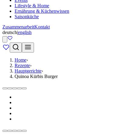
Events
Lifestyle & Home
Ernährung & Küchenwissen
Saisonküche
Zusammenarbeit
Kontakt
deutsch
|
english
Home
›
Rezepte
›
Hauptgerichte
›
Quinoa Kürbis Burger