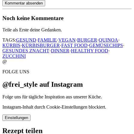
Kommentar absenden
Noch keine Kommentare
Teile als Erste deine Gedanken.
TAGS:
GESUND
·
FAMILIE
·
VEGAN
·
BURGER
·
QUINOA
·
KÜRBIS
·
KÜRBISBURGER
·
FAST FOOD
·
GEMÜSECHIPS
·
GESUNDES ZNACHT
·
DINNER
·
HEALTHY FOOD
·
ZUCCHINI
@
FOLGE UNS
@frei_style auf Instagram
Folge uns für tägliche Inspiration aus unserer Küche.
Instagram-Inhalt durch Cookie-Einstellungen blockiert.
Einstellungen
Rezept teilen