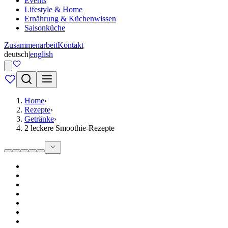
Events
Lifestyle & Home
Ernährung & Küchenwissen
Saisonküche
Zusammenarbeit
Kontakt
deutsch
|
english
Home
›
Rezepte
›
Getränke
›
2 leckere Smoothie-Rezepte