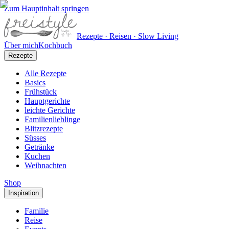
Zum Hauptinhalt springen
Rezepte · Reisen · Slow Living
Über mich
Kochbuch
Rezepte
Alle Rezepte
Basics
Frühstück
Hauptgerichte
leichte Gerichte
Familienlieblinge
Blitzrezepte
Süsses
Getränke
Kuchen
Weihnachten
Shop
Inspiration
Familie
Reise