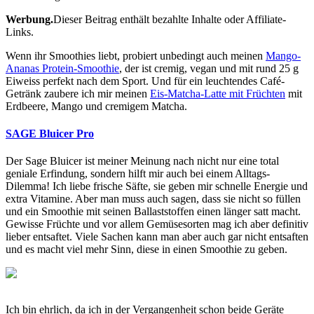
Werbung.
Dieser Beitrag enthält bezahlte Inhalte oder Affiliate-
Links.
Wenn ihr Smoothies liebt, probiert unbedingt auch meinen
Mango-
Ananas Protein-Smoothie
, der ist cremig, vegan und mit rund 25 g
Eiweiss perfekt nach dem Sport. Und für ein leuchtendes Café-
Getränk zaubere ich mir meinen
Eis-Matcha-Latte mit Früchten
mit
Erdbeere, Mango und cremigem Matcha.
SAGE Bluicer Pro
Der Sage Bluicer ist meiner Meinung nach nicht nur eine total
geniale Erfindung, sondern hilft mir auch bei einem Alltags-
Dilemma! Ich liebe frische Säfte, sie geben mir schnelle Energie und
extra Vitamine. Aber man muss auch sagen, dass sie nicht so füllen
und ein Smoothie mit seinen Ballaststoffen einen länger satt macht.
Gewisse Früchte und vor allem Gemüsesorten mag ich aber definitiv
lieber entsaftet. Viele Sachen kann man aber auch gar nicht entsaften
und es macht viel mehr Sinn, diese in einen Smoothie zu geben.
Ich bin ehrlich, da ich in der Vergangenheit schon beide Geräte