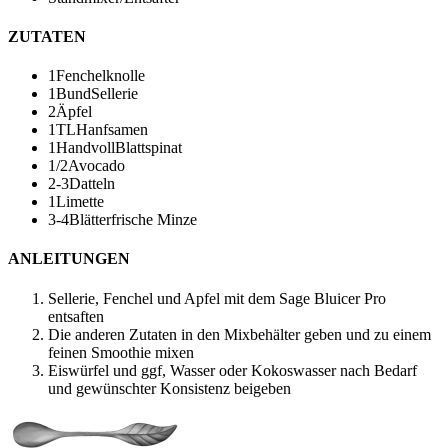
ZUTATEN
1
Fenchelknolle
1
Bund
Sellerie
2
Äpfel
1
TL
Hanfsamen
1
Handvoll
Blattspinat
1/2
Avocado
2-3
Datteln
1
Limette
3-4
Blätter
frische Minze
ANLEITUNGEN
Sellerie, Fenchel und Apfel mit dem Sage Bluicer Pro
entsaften
Die anderen Zutaten in den Mixbehälter geben und zu einem
feinen Smoothie mixen
Eiswürfel und ggf, Wasser oder Kokoswasser nach Bedarf
und gewünschter Konsistenz beigeben