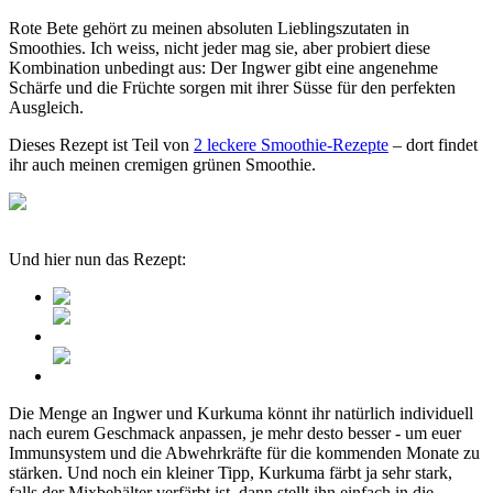
Rote Bete gehört zu meinen absoluten Lieblingszutaten in
Smoothies. Ich weiss, nicht jeder mag sie, aber probiert diese
Kombination unbedingt aus: Der Ingwer gibt eine angenehme
Schärfe und die Früchte sorgen mit ihrer Süsse für den perfekten
Ausgleich.
Dieses Rezept ist Teil von
2 leckere Smoothie-Rezepte
– dort findet
ihr auch meinen cremigen grünen Smoothie.
Und hier nun das Rezept:
Die Menge an Ingwer und Kurkuma könnt ihr natürlich individuell
nach eurem Geschmack anpassen, je mehr desto besser - um euer
Immunsystem und die Abwehrkräfte für die kommenden Monate zu
stärken. Und noch ein kleiner Tipp, Kurkuma färbt ja sehr stark,
falls der Mixbehälter verfärbt ist, dann stellt ihn einfach in die