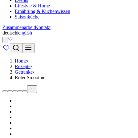
Events
Lifestyle & Home
Ernährung & Küchenwissen
Saisonküche
Zusammenarbeit
Kontakt
deutsch
|
english
Home
›
Rezepte
›
Getränke
›
Roter Smoothie