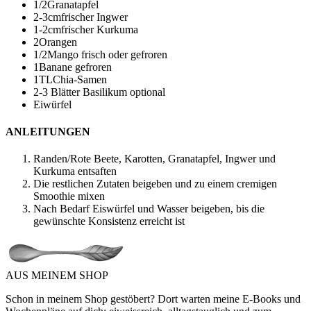
1/2
Granatapfel
2-3
cm
frischer Ingwer
1-2
cm
frischer Kurkuma
2
Orangen
1/2
Mango
frisch oder gefroren
1
Banane
gefroren
1
TL
Chia-Samen
2-3 Blätter Basilikum
optional
Eiwürfel
ANLEITUNGEN
Randen/Rote Beete, Karotten, Granatapfel, Ingwer und
Kurkuma entsaften
Die restlichen Zutaten beigeben und zu einem cremigen
Smoothie mixen
Nach Bedarf Eiswürfel und Wasser beigeben, bis die
gewünschte Konsistenz erreicht ist
AUS MEINEM SHOP
Schon in meinem Shop gestöbert? Dort warten meine E-Books und