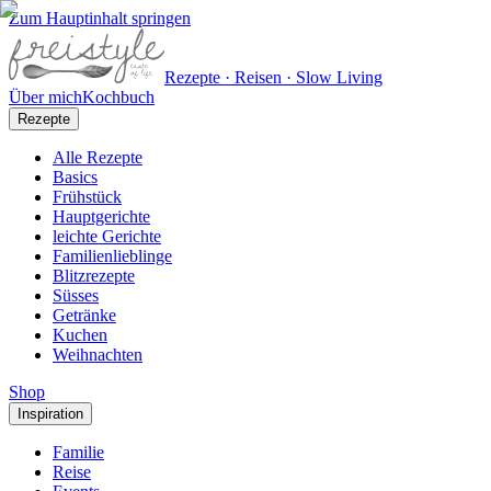
Zum Hauptinhalt springen
Rezepte · Reisen · Slow Living
Über mich
Kochbuch
Rezepte
Alle Rezepte
Basics
Frühstück
Hauptgerichte
leichte Gerichte
Familienlieblinge
Blitzrezepte
Süsses
Getränke
Kuchen
Weihnachten
Shop
Inspiration
Familie
Reise