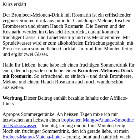
Kurz erklärt
Der Brombeer-Melonen-Drink mit Rosmarin ist ein erfrischender,
veganer Sommerdrink aus pürierter Cantaloupe-Melone, frischen
Brombeeren und einem Hauch Rosmarin. Die Beeren und der
Rosmarin werden im Glas leicht zerdrückt, darauf kommen
fruchtiger Cassis- und Limettensirup und das Melonenpüree. Mit
Sprudelwasser wird er zum alkoholfreien Erfrischungsgetränk, mit
Prosecco zum sommerlichen Cocktail. In rund fünf Minuten fertig
und ergibt zwei Gläser.
Hallo Ihr Lieben, heute habe ich einen fruchtigen Sommerdrink für
euch, den ich gerade sehr liebe: einen
Brombeer-Melonen-Drink
mit Rosmarin
. So erfrischend, so einfach – und dank Brombeere,
Melone und einem Hauch Rosmarin auch noch wunderschön
anzusehen.
Werbung.
Dieser Beitrag enthält bezahlte Inhalte oder Affiliate-
Links.
Apropos Sommergetränke: An heissen Tagen mixe ich mir
inzwischen am liebsten einen
tropischen Mango-Ananas-Smoothie
mit Kokoswasser
– fruchtig, cremig und in fünf Minuten fertig.
Noch ein fruchtiger Sommerdrink, den ich gerade liebe, ist mein
Erdbeer-Mango-Matcha-Latte
– cremig, bunt und natürlich wach