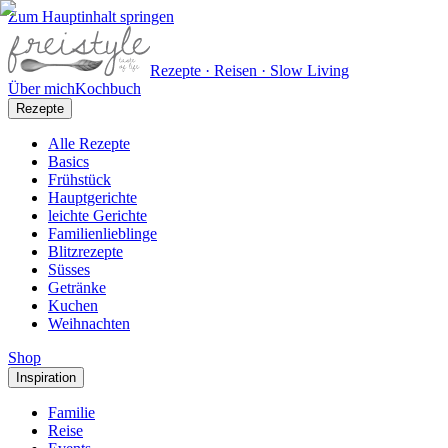
Zum Hauptinhalt springen
Rezepte · Reisen · Slow Living
Über mich
Kochbuch
Rezepte
Alle Rezepte
Basics
Frühstück
Hauptgerichte
leichte Gerichte
Familienlieblinge
Blitzrezepte
Süsses
Getränke
Kuchen
Weihnachten
Shop
Inspiration
Familie
Reise