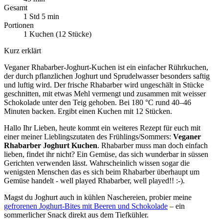
Gesamt
1 Std 5 min
Portionen
1 Kuchen (12 Stücke)
Kurz erklärt
Veganer Rhabarber-Joghurt-Kuchen ist ein einfacher Rührkuchen,
der durch pflanzlichen Joghurt und Sprudelwasser besonders saftig
und luftig wird. Der frische Rhabarber wird ungeschält in Stücke
geschnitten, mit etwas Mehl vermengt und zusammen mit weisser
Schokolade unter den Teig gehoben. Bei 180 °C rund 40–46
Minuten backen. Ergibt einen Kuchen mit 12 Stücken.
Hallo Ihr Lieben, heute kommt ein weiteres Rezept für euch mit
einer meiner Lieblingszutaten des Frühlings/Sommers:
Veganer
Rhabarber Joghurt Kuchen
. Rhabarber muss man doch einfach
lieben, findet ihr nicht? Ein Gemüse, das sich wunderbar in süssen
Gerichten verwenden lässt. Wahrscheinlich wissen sogar die
wenigsten Menschen das es sich beim Rhabarber überhaupt um
Gemüse handelt - well played Rhabarber, well played!! :-).
Magst du Joghurt auch in kühlen Naschereien, probier meine
gefrorenen Joghurt-Bites mit Beeren und Schokolade
– ein
sommerlicher Snack direkt aus dem Tiefkühler.