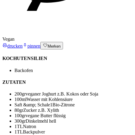
Vegan
drucken
pinnen
Merken
KOCHUTENSILIEN
Backofen
ZUTATEN
200
gr
veganer Joghurt
z.B. Kokos oder Soja
100
ml
Wasser mit Kohlensäure
Saft &amp; Schale
1
Bio-Zitrone
80
gr
Zucker
z.B. Xylith
100
gr
vegane Butter
flüssig
300
gr
Dinkelmehl hell
1
TL
Natron
1
TL
Backpulver