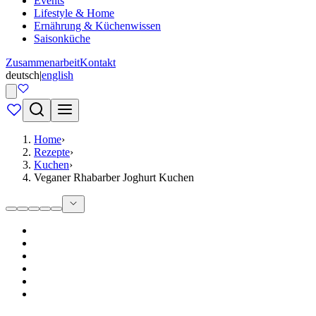
Events
Lifestyle & Home
Ernährung & Küchenwissen
Saisonküche
Zusammenarbeit
Kontakt
deutsch
|
english
Home
›
Rezepte
›
Kuchen
›
Veganer Rhabarber Joghurt Kuchen