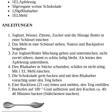
1
EL
Apfelessig
50
gr
vegane weisse Schokolade
120
gr
Rhabarber
1
EL
Mehl
ANLEITUNGEN
Joghurt, Wasser, Zitrone, Zucker und die flüssige Butter in
einer Schüssel mischen
Das Mehl in eine Schüssel sieben, Natron und Backpulver
beigeben
Zur Joghurt/Butter Mischung geben und untermischen, nicht
zuviel rühren, damit es schön luftig bleibt. Als letztes den
Apfelessig unterrühren.
Den Rhabarber in Stücke schneiden, schälen ist nicht nötig.
Mit 1 EL Mehl mischen.
Die Schokolade grob hacken und mit dem Rhabarber
vorsichtig unter den Teig heben
Eine Backform (25 cm) fetten und mehlen, den Teig einfüllen
Backofen auf 180 ° Grad aufheizen und den Kuchen ca. 40-
46 Minuten backen (Stäbchentest machen)