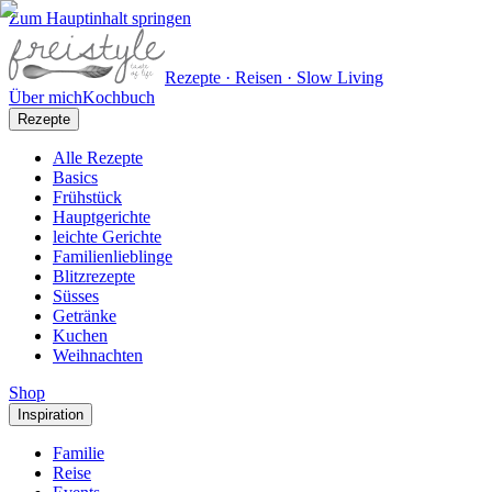
Zum Hauptinhalt springen
Rezepte · Reisen · Slow Living
Über mich
Kochbuch
Rezepte
Alle Rezepte
Basics
Frühstück
Hauptgerichte
leichte Gerichte
Familienlieblinge
Blitzrezepte
Süsses
Getränke
Kuchen
Weihnachten
Shop
Inspiration
Familie
Reise