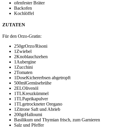
ofenfester Bräter
Backofen
Kochlöffel
ZUTATEN
Für den Orzo-Gratin
:
250
gr
Orzo/Risoni
1
Zwiebel
2
Knoblauchzehen
1
Aubergine
1
Zucchini
2
Tomaten
1
Dose
Kichererbsen
abgetropft
500
ml
Gemüsebrühe
2
EL
Olivenöl
1
TL
Kreuzkümmel
1
TL
Paprikapulver
1
TL
getrockneter Oregano
1
Zitrone
Saft und Abrieb
200
gr
Halloumi
Basilikum und Thymian
frisch, zum Garnieren
Salz und Pfeffer