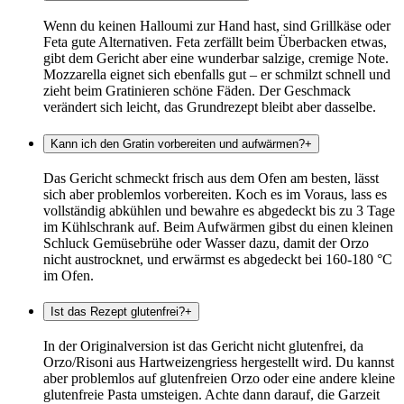
Wenn du keinen Halloumi zur Hand hast, sind Grillkäse oder
Feta gute Alternativen. Feta zerfällt beim Überbacken etwas,
gibt dem Gericht aber eine wunderbar salzige, cremige Note.
Mozzarella eignet sich ebenfalls gut – er schmilzt schnell und
zieht beim Gratinieren schöne Fäden. Der Geschmack
verändert sich leicht, das Grundrezept bleibt aber dasselbe.
Kann ich den Gratin vorbereiten und aufwärmen?
+
Das Gericht schmeckt frisch aus dem Ofen am besten, lässt
sich aber problemlos vorbereiten. Koch es im Voraus, lass es
vollständig abkühlen und bewahre es abgedeckt bis zu 3 Tage
im Kühlschrank auf. Beim Aufwärmen gibst du einen kleinen
Schluck Gemüsebrühe oder Wasser dazu, damit der Orzo
nicht austrocknet, und erwärmst es abgedeckt bei 160-180 °C
im Ofen.
Ist das Rezept glutenfrei?
+
In der Originalversion ist das Gericht nicht glutenfrei, da
Orzo/Risoni aus Hartweizengriess hergestellt wird. Du kannst
aber problemlos auf glutenfreien Orzo oder eine andere kleine
glutenfreie Pasta umsteigen. Achte dann darauf, die Garzeit