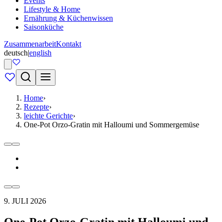
Events
Lifestyle & Home
Ernährung & Küchenwissen
Saisonküche
Zusammenarbeit
Kontakt
deutsch
|
english
Home
›
Rezepte
›
leichte Gerichte
›
One-Pot Orzo-Gratin mit Halloumi und Sommergemüse
9. JULI 2026
One-Pot Orzo-Gratin mit Halloumi und