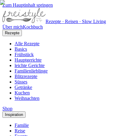
Zum Hauptinhalt springen
Rezepte · Reisen · Slow Living
Über mich
Kochbuch
Rezepte
Alle Rezepte
Basics
Frühstück
Hauptgerichte
leichte Gerichte
Familienlieblinge
Blitzrezepte
Süsses
Getränke
Kuchen
Weihnachten
Shop
Inspiration
Familie
Reise