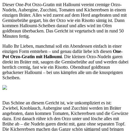
Dieser One-Pot Orzo-Gratin mit Halloumi vereint cremige Orzo-
Nudeln, Aubergine, Zucchini, Tomaten und Kichererbsen in einem
einzigen Bräter. Alles wird zuerst auf dem Herd angebraten und mit
Gemüsebrühe gegart, bis der Orzo wie ein Risotto sämig ist. Dann
kommen Halloumi-Scheiben darauf und alles wird im Ofen
goldbraun überbacken. Das Gericht ist vegetarisch und in rund 50
Minuten fertig.
Hallo Ihr Lieben, manchmal soll ein Abendessen einfach in einer
einzigen Form entstehen – und genau dafür liebe ich diesen
One-
Pot Orzo-Gratin mit Halloumi
. Die kleinen Orzo-Nudeln garen
direkt im Bräter mit, saugen die Gemüsebrühe auf und werden dabei
herrlich cremig, fast wie ein Risotto. Obendrauf goldbraun
gebackener Halloumi – bei uns kämpfen alle um die knusprigsten
Scheiben.
Das Schöne an diesem Gericht ist, wie unkompliziert es ist:
Zwiebel, Knoblauch, Aubergine und Zucchini werden im Bräter
angebraten, dann kommen Tomaten, Kichererbsen und die Gewürze
dazu. Erst danach rühre ich den Orzo unter und lösche alles mit
Brühe ab – die Nudeln garen direkt mit, ganz ohne separaten Topf.
Die Kichererbsen machen das Ganze schön sättigend und bringen