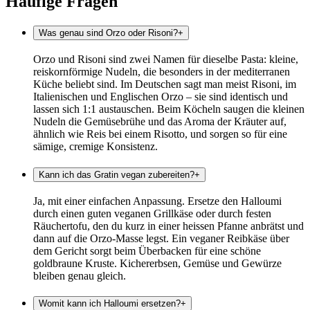
Häufige Fragen
Was genau sind Orzo oder Risoni?
+
Orzo und Risoni sind zwei Namen für dieselbe Pasta: kleine,
reiskornförmige Nudeln, die besonders in der mediterranen
Küche beliebt sind. Im Deutschen sagt man meist Risoni, im
Italienischen und Englischen Orzo – sie sind identisch und
lassen sich 1:1 austauschen. Beim Köcheln saugen die kleinen
Nudeln die Gemüsebrühe und das Aroma der Kräuter auf,
ähnlich wie Reis bei einem Risotto, und sorgen so für eine
sämige, cremige Konsistenz.
Kann ich das Gratin vegan zubereiten?
+
Ja, mit einer einfachen Anpassung. Ersetze den Halloumi
durch einen guten veganen Grillkäse oder durch festen
Räuchertofu, den du kurz in einer heissen Pfanne anbrätst und
dann auf die Orzo-Masse legst. Ein veganer Reibkäse über
dem Gericht sorgt beim Überbacken für eine schöne
goldbraune Kruste. Kichererbsen, Gemüse und Gewürze
bleiben genau gleich.
Womit kann ich Halloumi ersetzen?
+