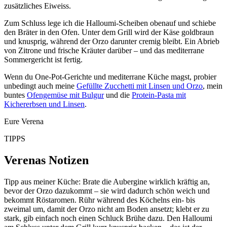
zusätzliches Eiweiss.
Zum Schluss lege ich die Halloumi-Scheiben obenauf und schiebe
den Bräter in den Ofen. Unter dem Grill wird der Käse goldbraun
und knusprig, während der Orzo darunter cremig bleibt. Ein Abrieb
von Zitrone und frische Kräuter darüber – und das mediterrane
Sommergericht ist fertig.
Wenn du One-Pot-Gerichte und mediterrane Küche magst, probier
unbedingt auch meine
Gefüllte Zucchetti mit Linsen und Orzo
, mein
buntes
Ofengemüse mit Bulgur
und die
Protein-Pasta mit
Kichererbsen und Linsen
.
Eure Verena
TIPPS
Verenas Notizen
Tipp aus meiner Küche: Brate die Aubergine wirklich kräftig an,
bevor der Orzo dazukommt – sie wird dadurch schön weich und
bekommt Röstaromen. Rühr während des Köchelns ein- bis
zweimal um, damit der Orzo nicht am Boden ansetzt; klebt er zu
stark, gib einfach noch einen Schluck Brühe dazu. Den Halloumi