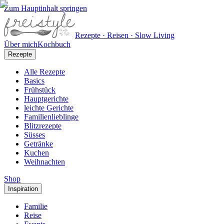
Zum Hauptinhalt springen
Rezepte · Reisen · Slow Living
Über mich
Kochbuch
Rezepte
Alle Rezepte
Basics
Frühstück
Hauptgerichte
leichte Gerichte
Familienlieblinge
Blitzrezepte
Süsses
Getränke
Kuchen
Weihnachten
Shop
Inspiration
Familie
Reise