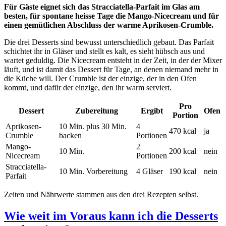
Für Gäste eignet sich das Stracciatella-Parfait im Glas am
besten, für spontane heisse Tage die Mango-Nicecream und für
einen gemütlichen Abschluss der warme Aprikosen-Crumble.
Die drei Desserts sind bewusst unterschiedlich gebaut. Das Parfait
schichtet ihr in Gläser und stellt es kalt, es sieht hübsch aus und
wartet geduldig. Die Nicecream entsteht in der Zeit, in der der Mixer
läuft, und ist damit das Dessert für Tage, an denen niemand mehr in
die Küche will. Der Crumble ist der einzige, der in den Ofen
kommt, und dafür der einzige, den ihr warm serviert.
Pro
Dessert
Zubereitung
Ergibt
Ofen
Portion
Aprikosen-
10 Min. plus 30 Min.
4
470 kcal
ja
Crumble
backen
Portionen
Mango-
2
10 Min.
200 kcal
nein
Nicecream
Portionen
Stracciatella-
10 Min. Vorbereitung
4 Gläser
190 kcal
nein
Parfait
Zeiten und Nährwerte stammen aus den drei Rezepten selbst.
Wie weit im Voraus kann ich die Desserts