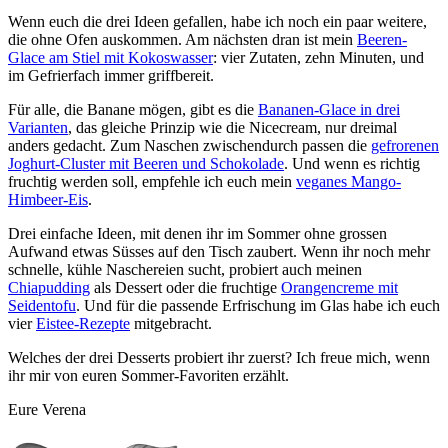
Wenn euch die drei Ideen gefallen, habe ich noch ein paar weitere,
die ohne Ofen auskommen. Am nächsten dran ist mein
Beeren-
Glace am Stiel mit Kokoswasser
: vier Zutaten, zehn Minuten, und
im Gefrierfach immer griffbereit.
Für alle, die Banane mögen, gibt es die
Bananen-Glace in drei
Varianten
, das gleiche Prinzip wie die Nicecream, nur dreimal
anders gedacht. Zum Naschen zwischendurch passen die
gefrorenen
Joghurt-Cluster mit Beeren und Schokolade
. Und wenn es richtig
fruchtig werden soll, empfehle ich euch mein
veganes Mango-
Himbeer-Eis
.
Drei einfache Ideen, mit denen ihr im Sommer ohne grossen
Aufwand etwas Süsses auf den Tisch zaubert. Wenn ihr noch mehr
schnelle, kühle Naschereien sucht, probiert auch meinen
Chiapudding
als Dessert oder die fruchtige
Orangencreme mit
Seidentofu
. Und für die passende Erfrischung im Glas habe ich euch
vier
Eistee-Rezepte
mitgebracht.
Welches der drei Desserts probiert ihr zuerst? Ich freue mich, wenn
ihr mir von euren Sommer-Favoriten erzählt.
Eure Verena