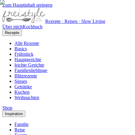
Zum Hauptinhalt springen
Rezepte · Reisen · Slow Living
Über mich
Kochbuch
Rezepte
Alle Rezepte
Basics
Frühstück
Hauptgerichte
leichte Gerichte
Familienlieblinge
Blitzrezepte
Süsses
Getränke
Kuchen
Weihnachten
Shop
Inspiration
Familie
Reise