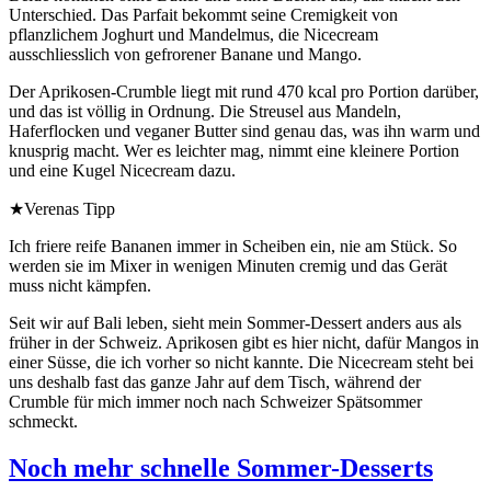
Unterschied. Das Parfait bekommt seine Cremigkeit von
pflanzlichem Joghurt und Mandelmus, die Nicecream
ausschliesslich von gefrorener Banane und Mango.
Der Aprikosen-Crumble liegt mit rund 470 kcal pro Portion darüber,
und das ist völlig in Ordnung. Die Streusel aus Mandeln,
Haferflocken und veganer Butter sind genau das, was ihn warm und
knusprig macht. Wer es leichter mag, nimmt eine kleinere Portion
und eine Kugel Nicecream dazu.
★
Verenas Tipp
Ich friere reife Bananen immer in Scheiben ein, nie am Stück. So
werden sie im Mixer in wenigen Minuten cremig und das Gerät
muss nicht kämpfen.
Seit wir auf Bali leben, sieht mein Sommer-Dessert anders aus als
früher in der Schweiz. Aprikosen gibt es hier nicht, dafür Mangos in
einer Süsse, die ich vorher so nicht kannte. Die Nicecream steht bei
uns deshalb fast das ganze Jahr auf dem Tisch, während der
Crumble für mich immer noch nach Schweizer Spätsommer
schmeckt.
Noch mehr schnelle Sommer-Desserts