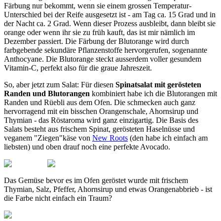
Färbung nur bekommt, wenn sie einem grossen Temperatur-
Unterschied bei der Reife ausgesetzt ist - am Tag ca. 15 Grad und in
der Nacht ca. 2 Grad. Wenn dieser Prozess ausbleibt, dann bleibt sie
orange oder wenn ihr sie zu früh kauft, das ist mir nämlich im
Dezember passiert. Die Färbung der Blutorange wird durch
farbgebende sekundäre Pflanzenstoffe hervorgerufen, sogenannte
Anthocyane. Die Blutorange steckt ausserdem voller gesundem
Vitamin-C, perfekt also für die graue Jahreszeit.
So, aber jetzt zum Salat: Für diesen
Spinatsalat mit gerösteten
Randen und Blutorangen
kombiniert habe ich die Blutorangen mit
Randen und Rüebli aus dem Ofen. Die schmecken auch ganz
hervorragend mit ein bisschen Orangenschale, Ahornsirup und
Thymian - das Röstaroma wird ganz einzigartig. Die Basis des
Salats besteht aus frischem Spinat, gerösteten Haselnüsse und
veganem "Ziegen"käse von
New Roots
(den habe ich einfach am
liebsten) und oben drauf noch eine perfekte Avocado.
Das Gemüse bevor es im Ofen geröstet wurde mit frischem
Thymian, Salz, Pfeffer, Ahornsirup und etwas Orangenabbrieb - ist
die Farbe nicht einfach ein Traum?