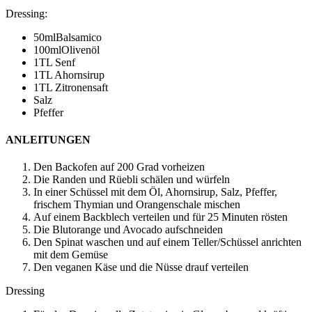
Dressing
:
50
ml
Balsamico
100
ml
Olivenöl
1
TL Senf
1
TL Ahornsirup
1
TL Zitronensaft
Salz
Pfeffer
ANLEITUNGEN
Den Backofen auf 200 Grad vorheizen
Die Randen und Rüebli schälen und würfeln
In einer Schüssel mit dem Öl, Ahornsirup, Salz, Pfeffer,
frischem Thymian und Orangenschale mischen
Auf einem Backblech verteilen und für 25 Minuten rösten
Die Blutorange und Avocado aufschneiden
Den Spinat waschen und auf einem Teller/Schüssel anrichten
mit dem Gemüse
Den veganen Käse und die Nüsse drauf verteilen
Dressing