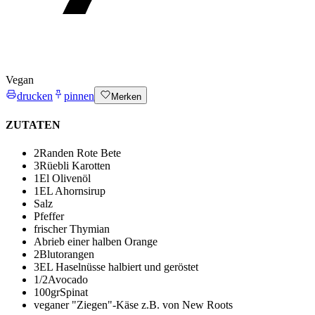
Vegan
drucken
pinnen
Merken
ZUTATEN
2
Randen
Rote Bete
3
Rüebli
Karotten
1
El Olivenöl
1
EL Ahornsirup
Salz
Pfeffer
frischer Thymian
Abrieb einer halben Orange
2
Blutorangen
3
EL Haselnüsse halbiert und geröstet
1/2
Avocado
100
gr
Spinat
veganer "Ziegen"-Käse
z.B. von New Roots