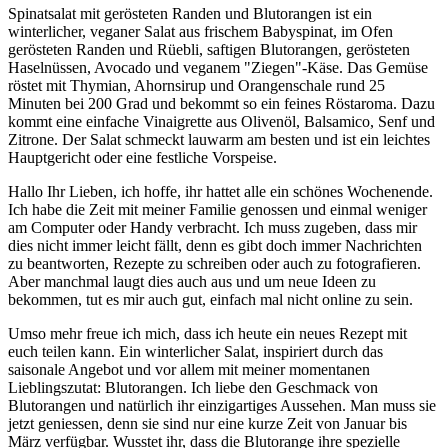
Spinatsalat mit gerösteten Randen und Blutorangen ist ein
winterlicher, veganer Salat aus frischem Babyspinat, im Ofen
gerösteten Randen und Rüebli, saftigen Blutorangen, gerösteten
Haselnüssen, Avocado und veganem "Ziegen"-Käse. Das Gemüse
röstet mit Thymian, Ahornsirup und Orangenschale rund 25
Minuten bei 200 Grad und bekommt so ein feines Röstaroma. Dazu
kommt eine einfache Vinaigrette aus Olivenöl, Balsamico, Senf und
Zitrone. Der Salat schmeckt lauwarm am besten und ist ein leichtes
Hauptgericht oder eine festliche Vorspeise.
Hallo Ihr Lieben, ich hoffe, ihr hattet alle ein schönes Wochenende.
Ich habe die Zeit mit meiner Familie genossen und einmal weniger
am Computer oder Handy verbracht. Ich muss zugeben, dass mir
dies nicht immer leicht fällt, denn es gibt doch immer Nachrichten
zu beantworten, Rezepte zu schreiben oder auch zu fotografieren.
Aber manchmal laugt dies auch aus und um neue Ideen zu
bekommen, tut es mir auch gut, einfach mal nicht online zu sein.
Umso mehr freue ich mich, dass ich heute ein neues Rezept mit
euch teilen kann. Ein winterlicher Salat, inspiriert durch das
saisonale Angebot und vor allem mit meiner momentanen
Lieblingszutat: Blutorangen. Ich liebe den Geschmack von
Blutorangen und natürlich ihr einzigartiges Aussehen. Man muss sie
jetzt geniessen, denn sie sind nur eine kurze Zeit von Januar bis
März verfügbar. Wusstet ihr, dass die Blutorange ihre spezielle