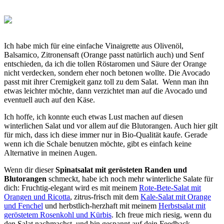
Ich habe mich für eine einfache Vinaigrette aus Olivenöl,
Balsamico, Zitronensaft (Orange passt natürlich auch) und Senf
entschieden, da ich die tollen Röstaromen und Säure der Orange
nicht verdecken, sondern eher noch betonen wollte. Die Avocado
passt mit ihrer Cremigkeit ganz toll zu dem Salat. Wenn man ihn
etwas leichter möchte, dann verzichtet man auf die Avocado und
eventuell auch auf den Käse.
Ich hoffe, ich konnte euch etwas Lust machen auf diesen
winterlichen Salat und vor allem auf die Blutorangen. Auch hier gilt
für mich, dass ich diese immer nur in Bio-Qualität kaufe. Gerade
wenn ich die Schale benutzen möchte, gibt es einfach keine
Alternative in meinen Augen.
Wenn dir dieser
Spinatsalat mit gerösteten Randen und
Blutorangen
schmeckt, habe ich noch mehr winterliche Salate für
dich: Fruchtig-elegant wird es mit meinem
Rote-Bete-Salat mit
Orangen und Ricotta
, zitrus-frisch mit dem
Kale-Salat mit Orange
und Fenchel
und herbstlich-herzhaft mit meinem
Herbstsalat mit
geröstetem Rosenkohl und Kürbis
. Ich freue mich riesig, wenn du
den Salat nachmachst, und bin gespannt auf dein Feedback.