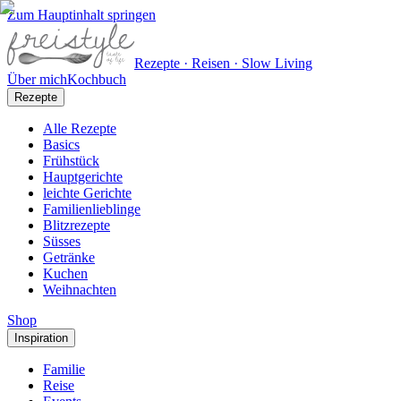
Zum Hauptinhalt springen
Rezepte · Reisen · Slow Living
Über mich
Kochbuch
Rezepte
Alle Rezepte
Basics
Frühstück
Hauptgerichte
leichte Gerichte
Familienlieblinge
Blitzrezepte
Süsses
Getränke
Kuchen
Weihnachten
Shop
Inspiration
Familie
Reise