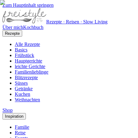
Zum Hauptinhalt springen
Rezepte · Reisen · Slow Living
Über mich
Kochbuch
Rezepte
Alle Rezepte
Basics
Frühstück
Hauptgerichte
leichte Gerichte
Familienlieblinge
Blitzrezepte
Süsses
Getränke
Kuchen
Weihnachten
Shop
Inspiration
Familie
Reise