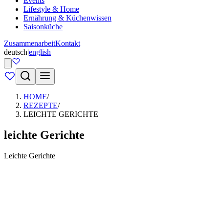
Events
Lifestyle & Home
Ernährung & Küchenwissen
Saisonküche
Zusammenarbeit
Kontakt
deutsch
|
english
HOME
/
REZEPTE
/
LEICHTE GERICHTE
leichte Gerichte
Leichte Gerichte