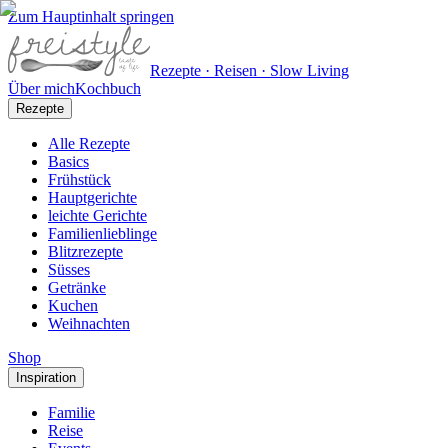
Zum Hauptinhalt springen
Rezepte · Reisen · Slow Living
Über mich
Kochbuch
Rezepte
Alle Rezepte
Basics
Frühstück
Hauptgerichte
leichte Gerichte
Familienlieblinge
Blitzrezepte
Süsses
Getränke
Kuchen
Weihnachten
Shop
Inspiration
Familie
Reise