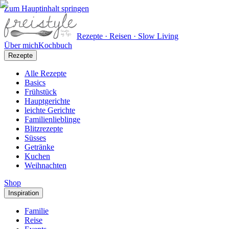
Zum Hauptinhalt springen
Rezepte · Reisen · Slow Living
Über mich
Kochbuch
Rezepte
Alle Rezepte
Basics
Frühstück
Hauptgerichte
leichte Gerichte
Familienlieblinge
Blitzrezepte
Süsses
Getränke
Kuchen
Weihnachten
Shop
Inspiration
Familie
Reise