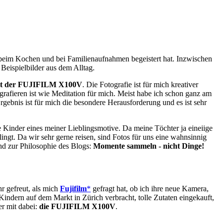
beim Kochen und bei Familienaufnahmen begeistert hat. Inzwischen
 Beispielbilder aus dem Alltag.
 mit der FUJIFILM X100V
. Die Fotografie ist für mich kreativer
rafieren ist wie Meditation für mich. Meist habe ich schon ganz am
gebnis ist für mich die besondere Herausforderung und es ist sehr
 Kinder eines meiner Lieblingsmotive. Da meine Töchter ja eineiige
lingt. Da wir sehr gerne reisen, sind Fotos für uns eine wahnsinnig
d zur Philosophie des Blogs:
Momente sammeln - nicht Dinge!
hr gefreut, als mich
Fujifilm
*
gefragt hat, ob ich ihre neue Kamera,
indern auf dem Markt in Zürich verbracht, tolle Zutaten eingekauft,
r mit dabei:
die FUJIFILM X100V
.