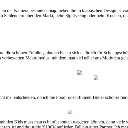
 an der Kamera besonders mag: neben ihrem klassischen Design ist vor 
eim Schlendern über den Markt, beim Sightseeing oder beim Kochen, di
nd die schönen Frühlingsblumen bieten sich natürlich für Schnappschü
 verbesserten Makromodus, mit dem man viel näher ans Motiv ran gehe
cht mal entscheiden, ob ich die Food- oder Blumen-Bilder schöner fin
mit den Kids muss man echt oft spontan reagieren können, denn viele 
nsatz ist und da ist die X100V auf jeden Fall ein guter Partner. Ich ma