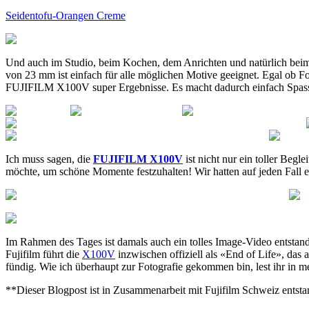
Seidentofu-Orangen Creme
Und auch im Studio, beim Kochen, dem Anrichten und natürlich beim
von 23 mm ist einfach für alle möglichen Motive geeignet. Egal ob Foo
FUJIFILM X100V super Ergebnisse. Es macht dadurch einfach Spass, s
Ich muss sagen, die
FUJIFILM X100V
ist nicht nur ein toller Begl
möchte, um schöne Momente festzuhalten! Wir hatten auf jeden Fall ei
Im Rahmen des Tages ist damals auch ein tolles Image-Video entstan
Fujifilm führt die
X100V
inzwischen offiziell als «End of Life», das 
fündig. Wie ich überhaupt zur Fotografie gekommen bin, lest ihr in m
**Dieser Blogpost ist in Zusammenarbeit mit Fujifilm Schweiz entsta