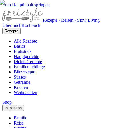
Zum Hauptinhalt springen
Rezepte · Reisen · Slow Living
Über mich
Kochbuch
Rezepte
Alle Rezepte
Basics
Frühstück
Hauptgerichte
leichte Gerichte
Familienlieblinge
Blitzrezepte
Süsses
Getränke
Kuchen
Weihnachten
Shop
Inspiration
Familie
Reise