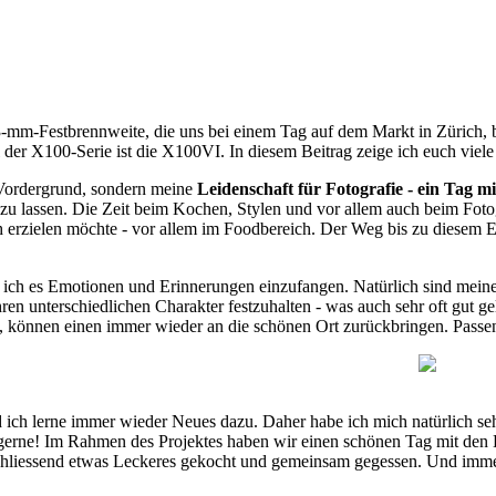
-mm-Festbrennweite, die uns bei einem Tag auf dem Markt in Zürich, 
l der X100-Serie ist die X100VI. In diesem Beitrag zeige ich euch viele
 Vordergrund, sondern meine
Leidenschaft für Fotografie - ein Tag
 zu lassen. Die Zeit beim Kochen, Stylen und vor allem auch beim Fotog
 erzielen möchte - vor allem im Foodbereich. Der Weg bis zu diesem Er
e ich es Emotionen und Erinnerungen einzufangen. Natürlich sind meine
hren unterschiedlichen Charakter festzuhalten - was auch sehr oft gut ge
 können einen immer wieder an die schönen Ort zurückbringen. Passen
nd ich lerne immer wieder Neues dazu. Daher habe ich mich natürlich se
 gerne! Im Rahmen des Projektes haben wir einen schönen Tag mit den K
chliessend etwas Leckeres gekocht und gemeinsam gegessen. Und imme