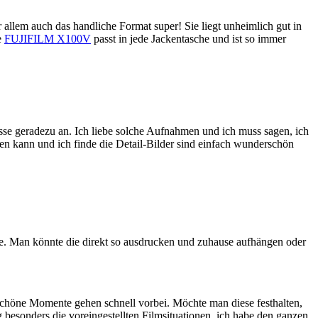
allem auch das handliche Format super! Sie liegt unheimlich gut in
e
FUJIFILM X100V
passt in jede Jackentasche und ist so immer
sse geradezu an. Ich liebe solche Aufnahmen und ich muss sagen, ich
n kann und ich finde die Detail-Bilder sind einfach wunderschön
de. Man könnte die direkt so ausdrucken und zuhause aufhängen oder
schöne Momente gehen schnell vorbei. Möchte man diese festhalten,
g besonders die voreingestellten Filmsituationen, ich habe den ganzen