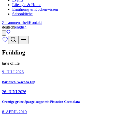
Events
Lifestyle & Home
Ernährung & Küchenwissen
Saisonküche
Zusammenarbeit
Kontakt
deutsch
|
english
Frühling
taste of life
9. JULI 2026
Bärlauch-Avocado-Dip
26. JUNI 2026
Cremige grüne Spargelsuppe mit Pistazien-Gremolata
8. APRIL 2019