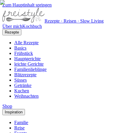
Zum Hauptinhalt springen
Rezepte · Reisen · Slow Living
Über mich
Kochbuch
Rezepte
Alle Rezepte
Basics
Frühstück
Hauptgerichte
leichte Gerichte
Familienlieblinge
Blitzrezepte
Süsses
Getränke
Kuchen
Weihnachten
Shop
Inspiration
Familie
Reise