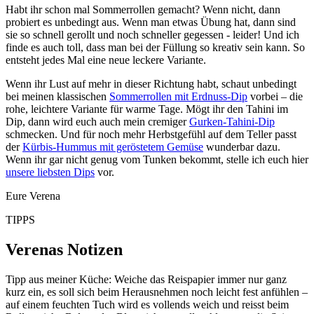
Habt ihr schon mal Sommerrollen gemacht? Wenn nicht, dann
probiert es unbedingt aus. Wenn man etwas Übung hat, dann sind
sie so schnell gerollt und noch schneller gegessen - leider! Und ich
finde es auch toll, dass man bei der Füllung so kreativ sein kann. So
entsteht jedes Mal eine neue leckere Variante.
Wenn ihr Lust auf mehr in dieser Richtung habt, schaut unbedingt
bei meinen klassischen
Sommerrollen mit Erdnuss-Dip
vorbei – die
rohe, leichtere Variante für warme Tage. Mögt ihr den Tahini im
Dip, dann wird euch auch mein cremiger
Gurken-Tahini-Dip
schmecken. Und für noch mehr Herbstgefühl auf dem Teller passt
der
Kürbis-Hummus mit geröstetem Gemüse
wunderbar dazu.
Wenn ihr gar nicht genug vom Tunken bekommt, stelle ich euch hier
unsere liebsten Dips
vor.
Eure Verena
TIPPS
Verenas Notizen
Tipp aus meiner Küche: Weiche das Reispapier immer nur ganz
kurz ein, es soll sich beim Herausnehmen noch leicht fest anfühlen –
auf einem feuchten Tuch wird es vollends weich und reisst beim