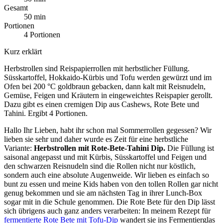
Gesamt
50 min
Portionen
4 Portionen
Kurz erklärt
Herbstrollen sind Reispapierrollen mit herbstlicher Füllung.
Süsskartoffel, Hokkaido-Kürbis und Tofu werden gewürzt und im
Ofen bei 200 °C goldbraun gebacken, dann kalt mit Reisnudeln,
Gemüse, Feigen und Kräutern in eingeweichtes Reispapier gerollt.
Dazu gibt es einen cremigen Dip aus Cashews, Rote Bete und
Tahini. Ergibt 4 Portionen.
Hallo Ihr Lieben, habt ihr schon mal Sommerrollen gegessen? Wir
lieben sie sehr und daher wurde es Zeit für eine herbstliche
Variante:
Herbstrollen mit Rote-Bete-Tahini Dip.
Die Füllung ist
saisonal angepasst und mit Kürbis, Süsskartoffel und Feigen und
den schwarzen Reisnudeln sind die Rollen nicht nur köstlich,
sondern auch eine absolute Augenweide. Wir lieben es einfach so
bunt zu essen und meine Kids haben von den tollen Rollen gar nicht
genug bekommen und sie am nächsten Tag in ihrer Lunch-Box
sogar mit in die Schule genommen. Die Rote Bete für den Dip lässt
sich übrigens auch ganz anders verarbeiten: In meinem Rezept für
fermentierte Rote Bete mit Tofu-Dip
wandert sie ins Fermentierglas