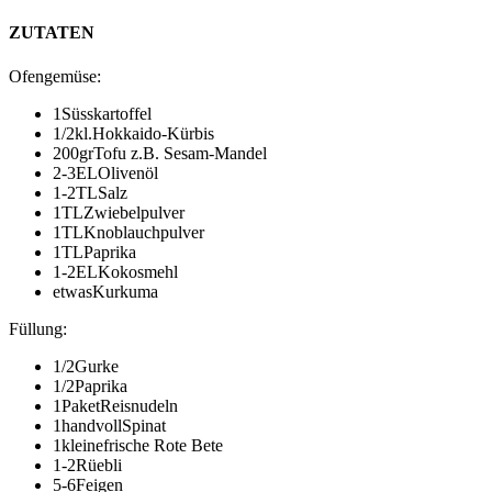
ZUTATEN
Ofengemüse
:
1
Süsskartoffel
1/2
kl.
Hokkaido-Kürbis
200
gr
Tofu
z.B. Sesam-Mandel
2-3
EL
Olivenöl
1-2
TL
Salz
1
TL
Zwiebelpulver
1
TL
Knoblauchpulver
1
TL
Paprika
1-2
EL
Kokosmehl
etwas
Kurkuma
Füllung
:
1/2
Gurke
1/2
Paprika
1
Paket
Reisnudeln
1
handvoll
Spinat
1
kleine
frische Rote Bete
1-2
Rüebli
5-6
Feigen