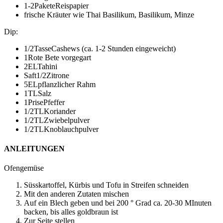
1-2
Pakete
Reispapier
frische Kräuter wie Thai Basilikum, Basilikum, Minze
Dip
:
1/2
Tasse
Cashews
(ca. 1-2 Stunden eingeweicht)
1
Rote Bete
vorgegart
2
EL
Tahini
Saft
1/2
Zitrone
5
EL
pflanzlicher Rahm
1
TL
Salz
1
Prise
Pfeffer
1/2
TL
Koriander
1/2
TL
Zwiebelpulver
1/2
TL
Knoblauchpulver
ANLEITUNGEN
Ofengemüse
Süsskartoffel, Kürbis und Tofu in Streifen schneiden
Mit den anderen Zutaten mischen
Auf ein Blech geben und bei 200 ° Grad ca. 20-30 MInuten
backen, bis alles goldbraun ist
Zur Seite stellen