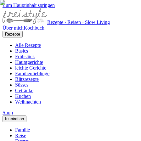
Zum Hauptinhalt springen
Rezepte · Reisen · Slow Living
Über mich
Kochbuch
Rezepte
Alle Rezepte
Basics
Frühstück
Hauptgerichte
leichte Gerichte
Familienlieblinge
Blitzrezepte
Süsses
Getränke
Kuchen
Weihnachten
Shop
Inspiration
Familie
Reise