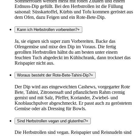
Sommerrollen werden meist mit rohen Zutaten und einem
Erdnuss-Dip gefüllt. Bei den Herbstrollen ist die Füllung
saisonal: Süsskartoffel, Kürbis und Tofu kommen geröstet aus
dem Ofen, dazu Feigen und ein Rote-Bete-Dip.
Kann ich Herbstrollen vorbereiten?
+
Ja, sie eignen sich super zum Vorbereiten. Backe das
Ofengemüse und mixe den Dip im Voraus. Die fertig
gerollten Herbstrollen hältst du am besten unter einem
feuchten Tuch abgedeckt im Kühlschrank, dann trocknet das
Reispapier nicht aus.
Woraus besteht der Rote-Bete-Tahini-Dip?
+
Der Dip wird aus eingeweichten Cashews, vorgegarter Rote
Bete, Tahini, Zitronensaft und pflanzlichem Rahm cremig
gemixt und mit Salz, Pfeffer, Koriander, Zwiebel- und
Knoblauchpulver abgeschmeckt. Er passt auch zu geröstetem
Gemüse oder als Dressing für Bowls.
Sind Herbstrollen vegan und glutenfrei?
+
Die Herbstrollen sind vegan. Reispapier und Reisnudeln sind