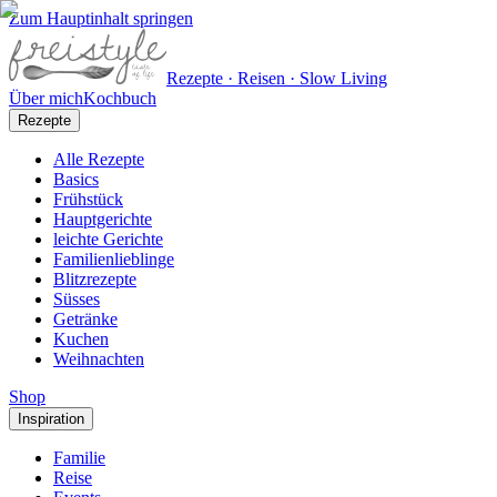
Zum Hauptinhalt springen
Rezepte · Reisen · Slow Living
Über mich
Kochbuch
Rezepte
Alle Rezepte
Basics
Frühstück
Hauptgerichte
leichte Gerichte
Familienlieblinge
Blitzrezepte
Süsses
Getränke
Kuchen
Weihnachten
Shop
Inspiration
Familie
Reise